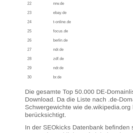
22
nrw.de
23
ebay.de
24
t-online.de
25
focus.de
26
berlin.de
27
ndr.de
28
zdf.de
29
ndr.de
30
br.de
Die gesamte Top 50.000 DE-Domainlis
Download. Da die Liste nach .de-Domain
Schwergewichte wie de.wikipedia.org h
berücksichtigt.
In der SEOkicks Datenbank befinden s