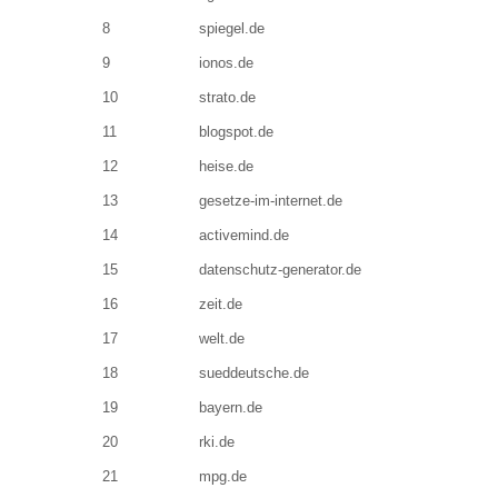
8
spiegel.de
9
ionos.de
10
strato.de
11
blogspot.de
12
heise.de
13
gesetze-im-internet.de
14
activemind.de
15
datenschutz-generator.de
16
zeit.de
17
welt.de
18
sueddeutsche.de
19
bayern.de
20
rki.de
21
mpg.de