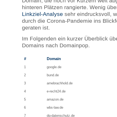
Domain, die noch vor Kurzem weit ab
hinteren Plätzen rangierte. Wenig übe
Linkziel-
Analyse
sehr eindrucksvoll, 
durch die Corona-Pandemie ins Blickfe
geraten ist.
Im Folgenden ein kurzer Überblick üb
Domains nach Domainpop.
#
Domain
1
google.de
2
bund.de
3
arnebrachhold.de
4
e-recht24.de
5
amazon.de
6
wbs-law.de
7
dg-datenschutz.de