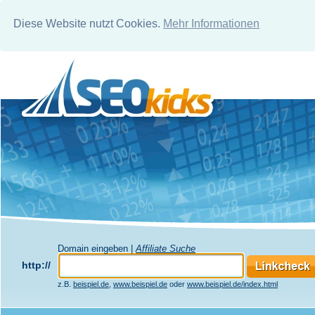
Diese Website nutzt Cookies.
Mehr Informationen
Domain eingeben |
Affiliate Suche
http://
z.B.
beispiel.de
,
www.beispiel.de
oder
www.beispiel.de/index.html