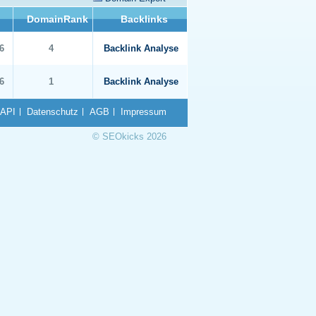
DomainRank
Backlinks
6
4
Backlink Analyse
6
1
Backlink Analyse
API
Datenschutz
AGB
Impressum
© SEOkicks 2026