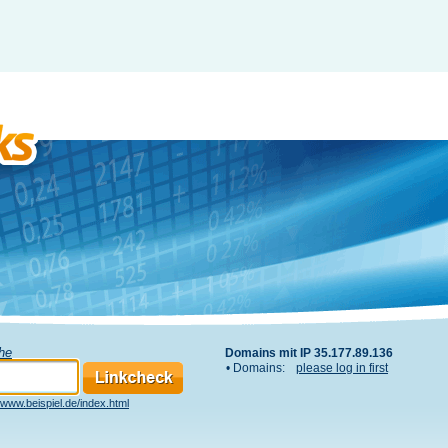
che
Domains mit IP 35.177.89.136
• Domains:
please log in first
www.beispiel.de/index.html