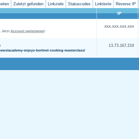
eiten
Zuletzt gefunden
Linkziele
Statuscodes
Linktexte
Reverse IP
IP
xxx.xxx.xxx.xxx
.
Jetzt
Account registrieren
!
s
13.73.167.210
ews/academy-enjoys-bertinet-cooking-masterclass/