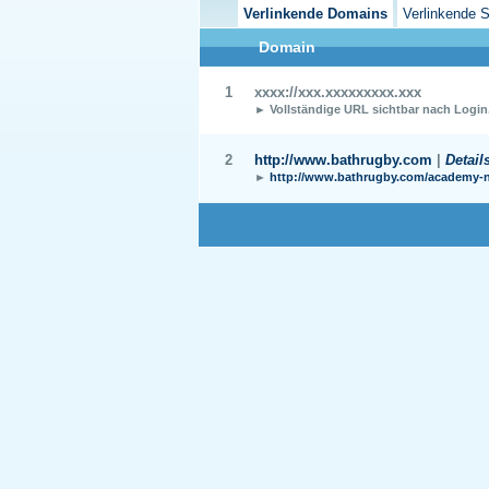
Verlinkende Domains
Verlinkende S
Domain
1
xxxx://xxx.xxxxxxxxx.xxx
► Vollständige URL sichtbar nach Login
2
http://www.bathrugby.com
|
Detail
►
http://www.bathrugby.com/academy-n