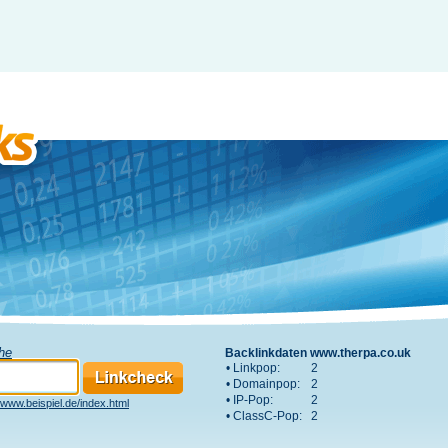
che
Backlinkdaten www.therpa.co.uk
• Linkpop:
2
• Domainpop:
2
• IP-Pop:
2
www.beispiel.de/index.html
• ClassC-Pop:
2