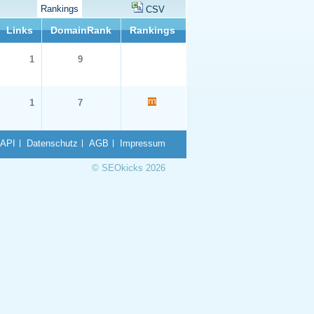
Rankings
CSV
Links
DomainRank
Rankings
1
9
1
7
API
Datenschutz
AGB
Impressum
© SEOkicks 2026