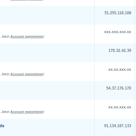
51.255.118.108
xxx.xxx.xxx.xx
.
Jetzt
Account registrieren
!
178.32.42.39
xx.xx.xxx.xx
.
Jetzt
Account registrieren
!
54.37.176.170
xx.xx.xxx.xx
.
Jetzt
Account registrieren
!
ils
91.134.187.133