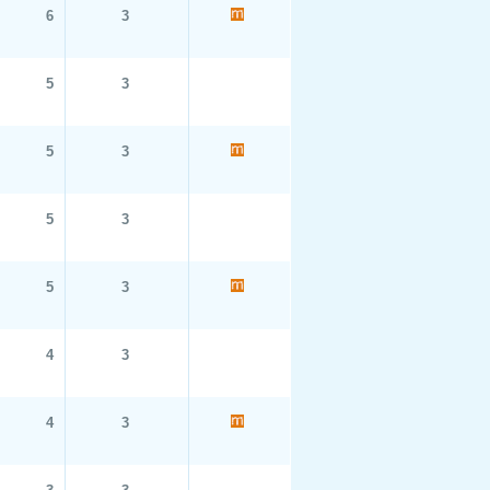
6
3
5
3
5
3
5
3
5
3
4
3
4
3