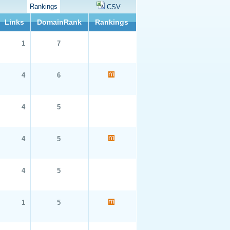
Rankings
CSV
Links
DomainRank
Rankings
1
7
4
6
4
5
4
5
4
5
1
5