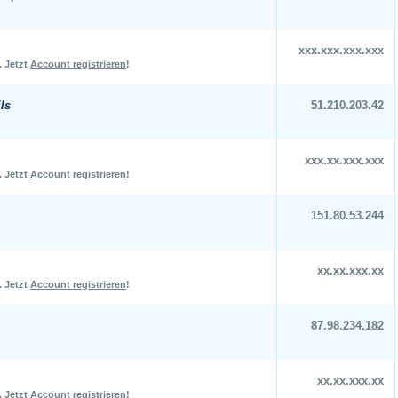
xxx.xxx.xxx.xxx
.
Jetzt
Account registrieren
!
ls
51.210.203.42
xxx.xx.xxx.xxx
.
Jetzt
Account registrieren
!
151.80.53.244
xx.xx.xxx.xx
.
Jetzt
Account registrieren
!
87.98.234.182
xx.xx.xxx.xx
.
Jetzt
Account registrieren
!