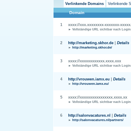
Verlinkende Domains
Verlinkende S
Domain
1
xxxx://xxx.xxxxxxxx-xxxxxxx-xxxxx
► Vollständige URL sichtbar nach Login
2
http://marketing.skhor.de
|
Details
►
http://marketing.skhor.de/
3
xxxx://xxxxxxxxxxxx.xxxx.xxx
► Vollständige URL sichtbar nach Login
4
http://vrouwen.iamx.eu
|
Details
►
http://vrouwen.iamx.eu/
5
xxxx://xxxxxxxxxxxxxxxx.xxxx.xx
► Vollständige URL sichtbar nach Login
6
http://salonvacatures.nl
|
Details
►
http://salonvacatures.nl/partners/