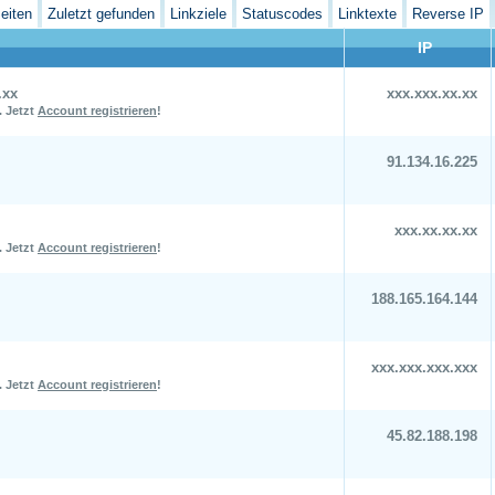
eiten
Zuletzt gefunden
Linkziele
Statuscodes
Linktexte
Reverse IP
IP
.xx
xxx.xxx.xx.xx
.
Jetzt
Account registrieren
!
91.134.16.225
xxx.xx.xx.xx
.
Jetzt
Account registrieren
!
188.165.164.144
xxx.xxx.xxx.xxx
.
Jetzt
Account registrieren
!
45.82.188.198