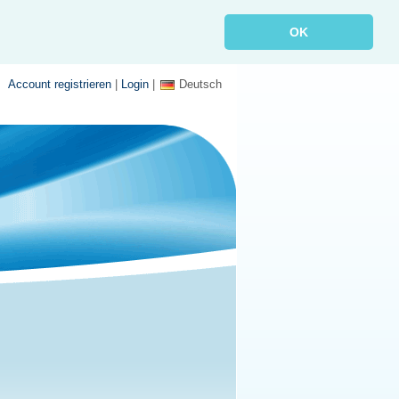
OK
Account registrieren
|
Login
|
Deutsch