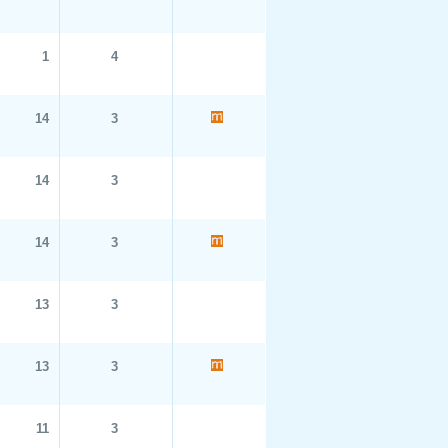
1
4
14
3
14
3
14
3
13
3
13
3
11
3