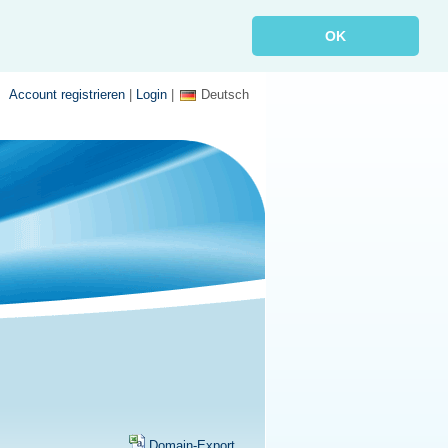
OK
Account registrieren
|
Login
|
Deutsch
Domain-Export