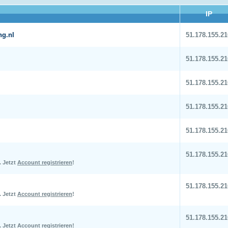
IP
ng.nl
51.178.155.21
51.178.155.21
51.178.155.21
51.178.155.21
51.178.155.21
51.178.155.21
.
Jetzt
Account registrieren
!
51.178.155.21
.
Jetzt
Account registrieren
!
51.178.155.21
.
Jetzt
Account registrieren
!