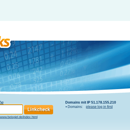
che
Domains mit IP 51.178.155.210
• Domains:
please log in first
www.beispiel.de/index.html