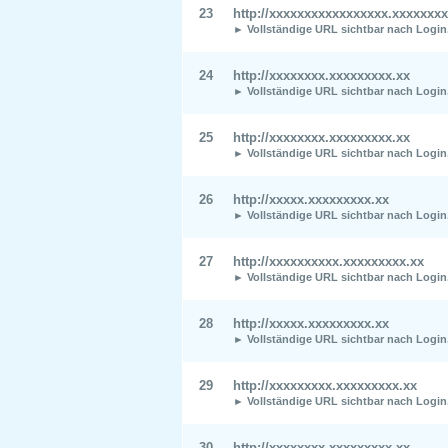
23
http://xxxxxxxxxxxxxxxxx.xxxxxxxx
► Vollständige URL sichtbar nach Login
24
http://xxxxxxxx.xxxxxxxxx.xx
► Vollständige URL sichtbar nach Login
25
http://xxxxxxxx.xxxxxxxxx.xx
► Vollständige URL sichtbar nach Login
26
http://xxxxx.xxxxxxxxx.xx
► Vollständige URL sichtbar nach Login
27
http://xxxxxxxxxx.xxxxxxxxx.xx
► Vollständige URL sichtbar nach Login
28
http://xxxxx.xxxxxxxxx.xx
► Vollständige URL sichtbar nach Login
29
http://xxxxxxxxx.xxxxxxxxx.xx
► Vollständige URL sichtbar nach Login
30
http://xxxxxxxx.xxxxxxxxx.xx