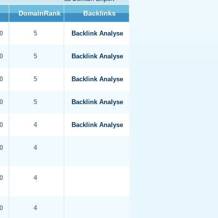
DomainRank
Backlinks
0
5
Backlink Analyse
0
5
Backlink Analyse
0
5
Backlink Analyse
0
5
Backlink Analyse
0
4
Backlink Analyse
0
4
0
4
0
4