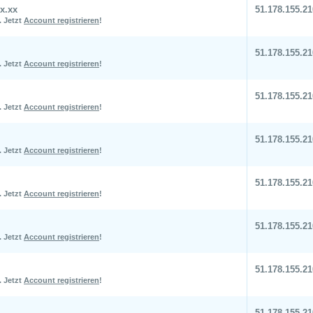
x.xx
51.178.155.21
.
Jetzt
Account registrieren
!
51.178.155.21
.
Jetzt
Account registrieren
!
51.178.155.21
.
Jetzt
Account registrieren
!
51.178.155.21
.
Jetzt
Account registrieren
!
51.178.155.21
.
Jetzt
Account registrieren
!
51.178.155.21
.
Jetzt
Account registrieren
!
51.178.155.21
.
Jetzt
Account registrieren
!
51.178.155.21