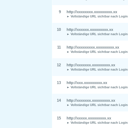
9
http://xxxxxxxx.xxxxxxxxx.xx
► Vollständige URL sichtbar nach Login
10
http://xxxxxx.xxxxxxxxx.xx
► Vollständige URL sichtbar nach Login
11
http://xxxxxxxxx.xxxxxxxxx.xx
► Vollständige URL sichtbar nach Login
12
http://xxxxxxx.xxxxxxxxx.xx
► Vollständige URL sichtbar nach Login
13
http://xxx.xxxxxxxxx.xx
► Vollständige URL sichtbar nach Login
14
http://xxxxxxx.xxxxxxxxx.xx
► Vollständige URL sichtbar nach Login
15
http://xxxxx.xxxxxxxxx.xx
► Vollständige URL sichtbar nach Login