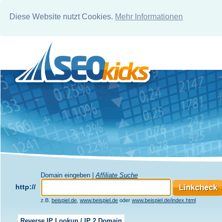
Diese Website nutzt Cookies.
Mehr Informationen
Domain eingeben |
Affiliate Suche
http://
z.B.
beispiel.de
,
www.beispiel.de
oder
www.beispiel.de/index.html
Reverse IP Lookup / IP 2 Domain