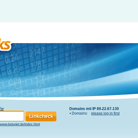
che
Domains mit IP 89.22.67.130
• Domains:
please log in first
www.beispiel.de/index.html