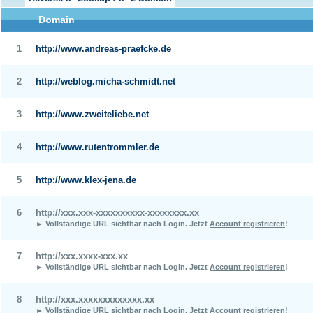
Domain
1
http://www.andreas-praefcke.de
2
http://weblog.micha-schmidt.net
3
http://www.zweiteliebe.net
4
http://www.rutentrommler.de
5
http://www.klex-jena.de
6
http://xxx.xxx-xxxxxxxxxx-xxxxxxxx.xx
► Vollständige URL sichtbar nach Login.
Jetzt
Account registrieren
!
7
http://xxx.xxxx-xxx.xx
► Vollständige URL sichtbar nach Login.
Jetzt
Account registrieren
!
8
http://xxx.xxxxxxxxxxxxx.xx
► Vollständige URL sichtbar nach Login.
Jetzt
Account registrieren
!