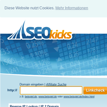
Diese Website nutzt Cookies.
Mehr Informationen
Domain eingeben |
Affiliate Suche
http://
z.B.
beispiel.de
,
www.beispiel.de
oder
www.beispiel.de/index.html
Reverse IP Lookup / IP 2 Domain