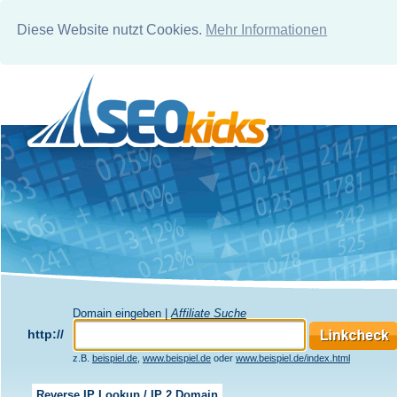
Diese Website nutzt Cookies.
Mehr Informationen
Domain eingeben |
Affiliate Suche
http://
z.B.
beispiel.de
,
www.beispiel.de
oder
www.beispiel.de/index.html
Reverse IP Lookup / IP 2 Domain