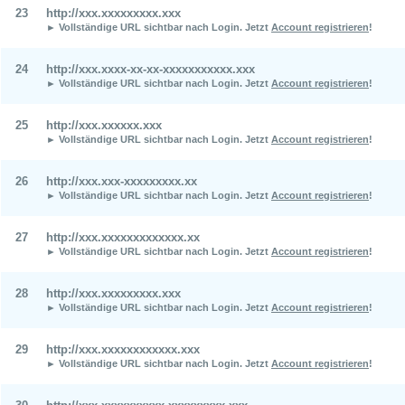
23
http://xxx.xxxxxxxxx.xxx
► Vollständige URL sichtbar nach Login.
Jetzt
Account registrieren
!
24
http://xxx.xxxx-xx-xx-xxxxxxxxxxx.xxx
► Vollständige URL sichtbar nach Login.
Jetzt
Account registrieren
!
25
http://xxx.xxxxxx.xxx
► Vollständige URL sichtbar nach Login.
Jetzt
Account registrieren
!
26
http://xxx.xxx-xxxxxxxxx.xx
► Vollständige URL sichtbar nach Login.
Jetzt
Account registrieren
!
27
http://xxx.xxxxxxxxxxxxx.xx
► Vollständige URL sichtbar nach Login.
Jetzt
Account registrieren
!
28
http://xxx.xxxxxxxxx.xxx
► Vollständige URL sichtbar nach Login.
Jetzt
Account registrieren
!
29
http://xxx.xxxxxxxxxxxx.xxx
► Vollständige URL sichtbar nach Login.
Jetzt
Account registrieren
!