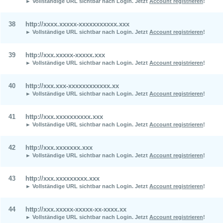
► Vollständige URL sichtbar nach Login.
Jetzt
Account registrieren
!
38
http://xxxx.xxxxx-xxxxxxxxxxx.xxx
► Vollständige URL sichtbar nach Login.
Jetzt
Account registrieren
!
39
http://xxx.xxxxx-xxxxx.xxx
► Vollständige URL sichtbar nach Login.
Jetzt
Account registrieren
!
40
http://xxx.xxx-xxxxxxxxxxxx.xx
► Vollständige URL sichtbar nach Login.
Jetzt
Account registrieren
!
41
http://xxx.xxxxxxxxxx.xxx
► Vollständige URL sichtbar nach Login.
Jetzt
Account registrieren
!
42
http://xxx.xxxxxxx.xxx
► Vollständige URL sichtbar nach Login.
Jetzt
Account registrieren
!
43
http://xxx.xxxxxxxxx.xxx
► Vollständige URL sichtbar nach Login.
Jetzt
Account registrieren
!
44
http://xxx.xxxxx-xxxxx-xx-xxxx.xx
► Vollständige URL sichtbar nach Login.
Jetzt
Account registrieren
!