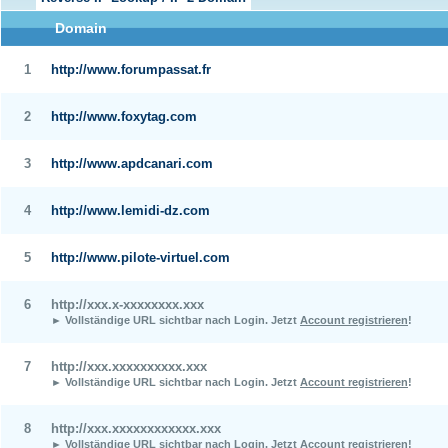
Domain
1
http://www.forumpassat.fr
2
http://www.foxytag.com
3
http://www.apdcanari.com
4
http://www.lemidi-dz.com
5
http://www.pilote-virtuel.com
6
http://xxx.x-xxxxxxxx.xxx
► Vollständige URL sichtbar nach Login.
Jetzt
Account registrieren
!
7
http://xxx.xxxxxxxxxx.xxx
► Vollständige URL sichtbar nach Login.
Jetzt
Account registrieren
!
8
http://xxx.xxxxxxxxxxxx.xxx
► Vollständige URL sichtbar nach Login.
Jetzt
Account registrieren
!