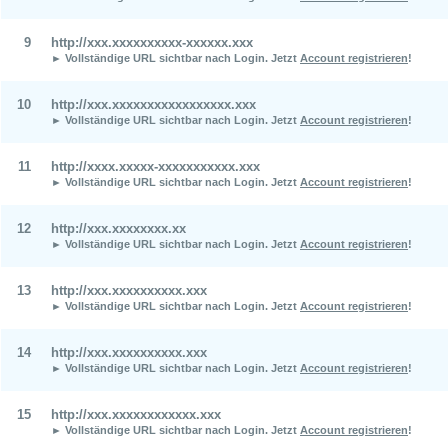
9
http://xxx.xxxxxxxxxx-xxxxxx.xxx
► Vollständige URL sichtbar nach Login.
Jetzt
Account registrieren
!
10
http://xxx.xxxxxxxxxxxxxxxxx.xxx
► Vollständige URL sichtbar nach Login.
Jetzt
Account registrieren
!
11
http://xxxx.xxxxx-xxxxxxxxxxx.xxx
► Vollständige URL sichtbar nach Login.
Jetzt
Account registrieren
!
12
http://xxx.xxxxxxxx.xx
► Vollständige URL sichtbar nach Login.
Jetzt
Account registrieren
!
13
http://xxx.xxxxxxxxxx.xxx
► Vollständige URL sichtbar nach Login.
Jetzt
Account registrieren
!
14
http://xxx.xxxxxxxxxx.xxx
► Vollständige URL sichtbar nach Login.
Jetzt
Account registrieren
!
15
http://xxx.xxxxxxxxxxxx.xxx
► Vollständige URL sichtbar nach Login.
Jetzt
Account registrieren
!