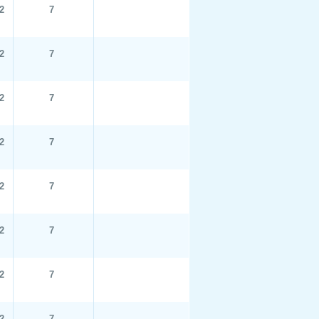
2
7
2
7
2
7
2
7
2
7
2
7
2
7
2
7