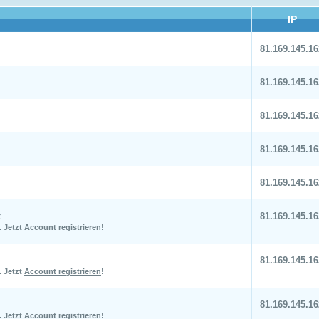
IP
81.169.145.16
81.169.145.16
81.169.145.16
81.169.145.16
81.169.145.16
x
81.169.145.16
.
Jetzt
Account registrieren
!
81.169.145.16
.
Jetzt
Account registrieren
!
81.169.145.16
.
Jetzt
Account registrieren
!