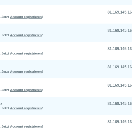
81.169.145.16
.
Jetzt
Account registrieren
!
81.169.145.16
.
Jetzt
Account registrieren
!
81.169.145.16
.
Jetzt
Account registrieren
!
81.169.145.16
.
Jetzt
Account registrieren
!
81.169.145.16
.
Jetzt
Account registrieren
!
xx
81.169.145.16
.
Jetzt
Account registrieren
!
81.169.145.16
.
Jetzt
Account registrieren
!