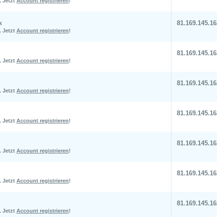
.
Jetzt
Account registrieren
!
x
81.169.145.16
.
Jetzt
Account registrieren
!
81.169.145.16
.
Jetzt
Account registrieren
!
81.169.145.16
.
Jetzt
Account registrieren
!
81.169.145.16
.
Jetzt
Account registrieren
!
81.169.145.16
.
Jetzt
Account registrieren
!
81.169.145.16
.
Jetzt
Account registrieren
!
81.169.145.16
.
Jetzt
Account registrieren
!