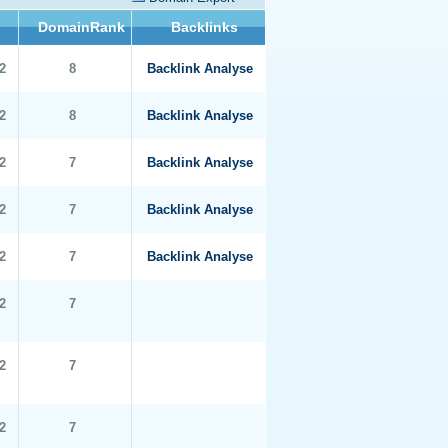
DomainRank
Backlinks
2
8
Backlink Analyse
2
8
Backlink Analyse
2
7
Backlink Analyse
2
7
Backlink Analyse
2
7
Backlink Analyse
2
7
2
7
2
7