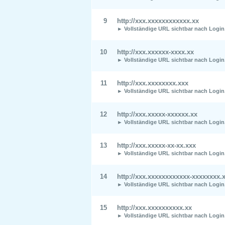
9
http://xxx.xxxxxxxxxxxx.xx
► Vollständige URL sichtbar nach Login
10
http://xxx.xxxxxx-xxxx.xx
► Vollständige URL sichtbar nach Login
11
http://xxx.xxxxxxxx.xxx
► Vollständige URL sichtbar nach Login
12
http://xxx.xxxxx-xxxxxx.xx
► Vollständige URL sichtbar nach Login
13
http://xxx.xxxxx-xx-xx.xxx
► Vollständige URL sichtbar nach Login
14
http://xxx.xxxxxxxxxxxx-xxxxxxxx.
► Vollständige URL sichtbar nach Login
15
http://xxx.xxxxxxxxxx.xx
► Vollständige URL sichtbar nach Login