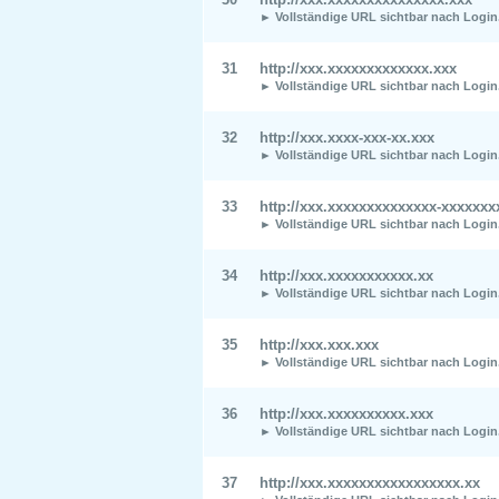
► Vollständige URL sichtbar nach Login
31
http://xxx.xxxxxxxxxxxxx.xxx
► Vollständige URL sichtbar nach Login
32
http://xxx.xxxx-xxx-xx.xxx
► Vollständige URL sichtbar nach Login
33
http://xxx.xxxxxxxxxxxxxx-xxxxxxx
► Vollständige URL sichtbar nach Login
34
http://xxx.xxxxxxxxxxx.xx
► Vollständige URL sichtbar nach Login
35
http://xxx.xxx.xxx
► Vollständige URL sichtbar nach Login
36
http://xxx.xxxxxxxxxx.xxx
► Vollständige URL sichtbar nach Login
37
http://xxx.xxxxxxxxxxxxxxxxx.xx