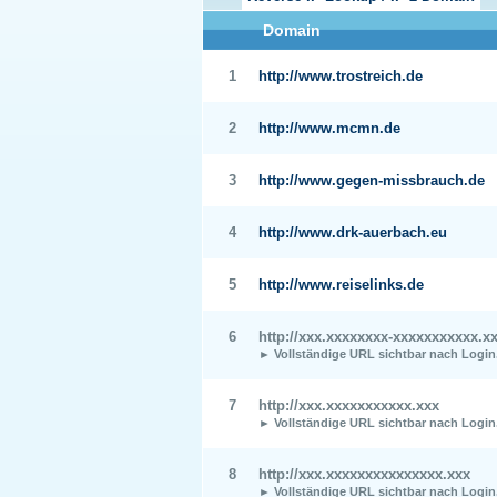
Domain
1
http://www.trostreich.de
2
http://www.mcmn.de
3
http://www.gegen-missbrauch.de
4
http://www.drk-auerbach.eu
5
http://www.reiselinks.de
6
http://xxx.xxxxxxxx-xxxxxxxxxxx.x
► Vollständige URL sichtbar nach Login
7
http://xxx.xxxxxxxxxxx.xxx
► Vollständige URL sichtbar nach Login
8
http://xxx.xxxxxxxxxxxxxxx.xxx
► Vollständige URL sichtbar nach Login