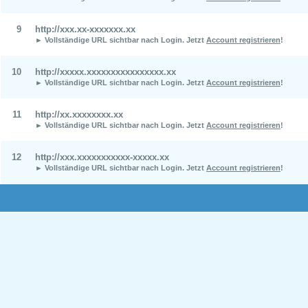
9
http://xxx.xx-xxxxxxx.xx
► Vollständige URL sichtbar nach Login.
Jetzt
Account registrieren
!
10
http://xxxxx.xxxxxxxxxxxxxxxx.xx
► Vollständige URL sichtbar nach Login.
Jetzt
Account registrieren
!
11
http://xx.xxxxxxxx.xx
► Vollständige URL sichtbar nach Login.
Jetzt
Account registrieren
!
12
http://xxx.xxxxxxxxxxx-xxxxx.xx
► Vollständige URL sichtbar nach Login.
Jetzt
Account registrieren
!