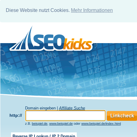
Diese Website nutzt Cookies.
Mehr Informationen
Domain eingeben |
Affiliate Suche
http://
z.B.
beispiel.de
,
www.beispiel.de
oder
www.beispiel.de/index.html
Reverse IP Lookup / IP 2 Domain