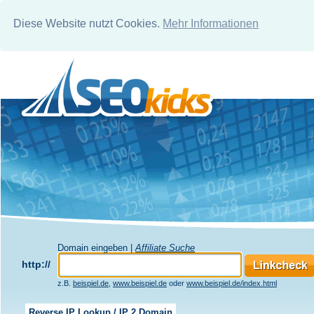
Diese Website nutzt Cookies.
Mehr Informationen
Domain eingeben |
Affiliate Suche
http://
z.B.
beispiel.de
,
www.beispiel.de
oder
www.beispiel.de/index.html
Reverse IP Lookup / IP 2 Domain