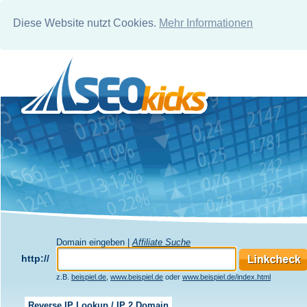
Diese Website nutzt Cookies.
Mehr Informationen
Domain eingeben |
Affiliate Suche
http://
z.B.
beispiel.de
,
www.beispiel.de
oder
www.beispiel.de/index.html
Reverse IP Lookup / IP 2 Domain