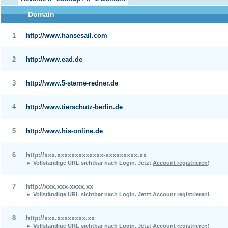
Domain
1
http://www.hansesail.com
2
http://www.ead.de
3
http://www.5-sterne-redner.de
4
http://www.tierschutz-berlin.de
5
http://www.his-online.de
6
http://xxx.xxxxxxxxxxxxx-xxxxxxxxx.xx
► Vollständige URL sichtbar nach Login.
Jetzt
Account registrieren
!
7
http://xxx.xxx-xxxx.xx
► Vollständige URL sichtbar nach Login.
Jetzt
Account registrieren
!
8
http://xxx.xxxxxxxx.xx
► Vollständige URL sichtbar nach Login.
Jetzt
Account registrieren
!