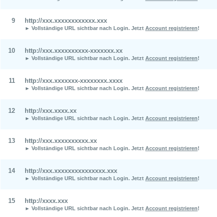
9
http://xxx.xxxxxxxxxxxx.xxx
► Vollständige URL sichtbar nach Login.
Jetzt
Account registrieren
!
10
http://xxx.xxxxxxxxxx-xxxxxxx.xx
► Vollständige URL sichtbar nach Login.
Jetzt
Account registrieren
!
11
http://xxx.xxxxxxx-xxxxxxxx.xxxx
► Vollständige URL sichtbar nach Login.
Jetzt
Account registrieren
!
12
http://xxx.xxxx.xx
► Vollständige URL sichtbar nach Login.
Jetzt
Account registrieren
!
13
http://xxx.xxxxxxxxxx.xx
► Vollständige URL sichtbar nach Login.
Jetzt
Account registrieren
!
14
http://xxx.xxxxxxxxxxxxxxx.xxx
► Vollständige URL sichtbar nach Login.
Jetzt
Account registrieren
!
15
http://xxxx.xxx
► Vollständige URL sichtbar nach Login.
Jetzt
Account registrieren
!