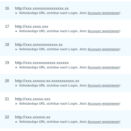
16
http://xxx.xxxxxxxxxxxxxxx.xx
► Vollständige URL sichtbar nach Login.
Jetzt
Account registrieren
!
17
http://xxx.xxxx.xxx
► Vollständige URL sichtbar nach Login.
Jetzt
Account registrieren
!
18
http://xxx.xxxxxxxxxxxx.xx
► Vollständige URL sichtbar nach Login.
Jetzt
Account registrieren
!
19
http://xxx.xxxxxxxxxxx.xxxxxx
► Vollständige URL sichtbar nach Login.
Jetzt
Account registrieren
!
20
http://xxx.xxxxxx-xx-xxxxxxxxxxx.xx
► Vollständige URL sichtbar nach Login.
Jetzt
Account registrieren
!
21
http://xxx.xxxxx.xxx
► Vollständige URL sichtbar nach Login.
Jetzt
Account registrieren
!
22
http://xxx.xxxxxx.xx
► Vollständige URL sichtbar nach Login.
Jetzt
Account registrieren
!