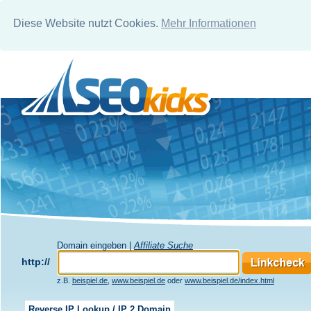
Diese Website nutzt Cookies.
Mehr Informationen
Domain eingeben |
Affiliate Suche
http://
z.B.
beispiel.de
,
www.beispiel.de
oder
www.beispiel.de/index.html
Reverse IP Lookup / IP 2 Domain