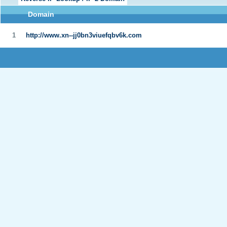
Domain
1
http://www.xn--jj0bn3viuefqbv6k.com