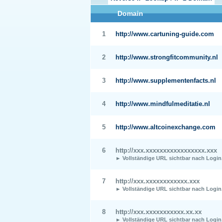
Domain
1
http://www.cartuning-guide.com
2
http://www.strongfitcommunity.nl
3
http://www.supplementenfacts.nl
4
http://www.mindfulmeditatie.nl
5
http://www.altcoinexchange.com
6
http://xxx.xxxxxxxxxxxxxxxxx.xxx
► Vollständige URL sichtbar nach Login
7
http://xxx.xxxxxxxxxxxx.xxx
► Vollständige URL sichtbar nach Login
8
http://xxx.xxxxxxxxxxx.xx.xx
► Vollständige URL sichtbar nach Login