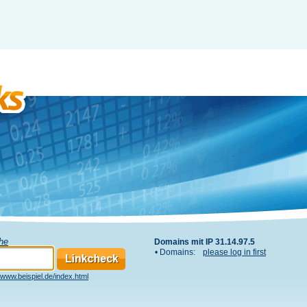
che
Domains mit IP 31.14.97.5
• Domains:
please log in first
www.beispiel.de/index.html