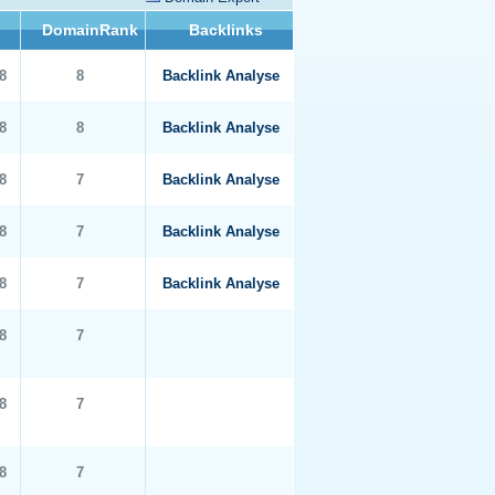
DomainRank
Backlinks
8
8
Backlink Analyse
8
8
Backlink Analyse
8
7
Backlink Analyse
8
7
Backlink Analyse
8
7
Backlink Analyse
8
7
8
7
8
7