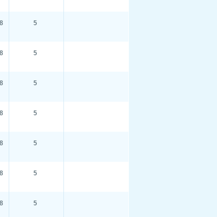
8
5
8
5
8
5
8
5
8
5
8
5
8
5