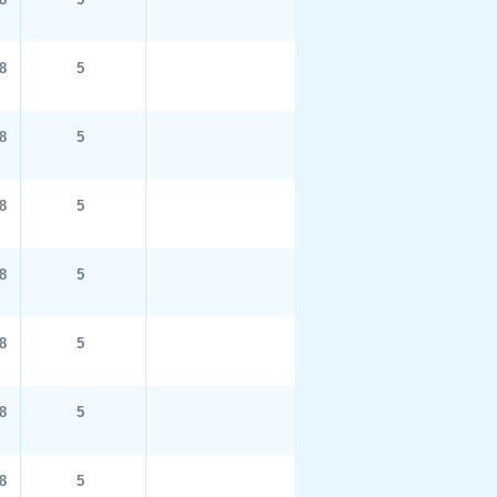
8
5
8
5
8
5
8
5
8
5
8
5
8
5