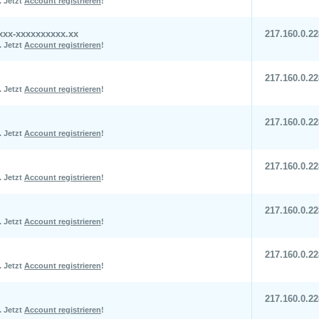
.
Jetzt
Account registrieren
!
xxx-xxxxxxxxxx.xx
217.160.0.22
.
Jetzt
Account registrieren
!
217.160.0.22
.
Jetzt
Account registrieren
!
217.160.0.22
.
Jetzt
Account registrieren
!
217.160.0.22
.
Jetzt
Account registrieren
!
217.160.0.22
.
Jetzt
Account registrieren
!
217.160.0.22
.
Jetzt
Account registrieren
!
217.160.0.22
.
Jetzt
Account registrieren
!