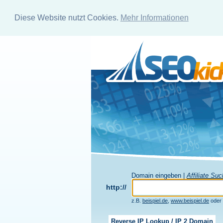
Diese Website nutzt Cookies.
Mehr Informationen
Domain eingeben |
Affiliate Su
http://
z.B.
beispiel.de
,
www.beispiel.de
oder
Reverse IP Lookup / IP 2 Domain