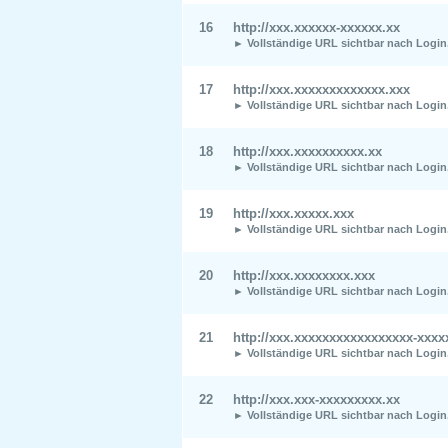
16
http://xxx.xxxxxx-xxxxxx.xx
► Vollständige URL sichtbar nach Login
17
http://xxx.xxxxxxxxxxxxx.xxx
► Vollständige URL sichtbar nach Login
18
http://xxx.xxxxxxxxxx.xx
► Vollständige URL sichtbar nach Login
19
http://xxx.xxxxx.xxx
► Vollständige URL sichtbar nach Login
20
http://xxx.xxxxxxxx.xxx
► Vollständige URL sichtbar nach Login
21
http://xxx.xxxxxxxxxxxxxxxxx-xxxx
► Vollständige URL sichtbar nach Login
22
http://xxx.xxx-xxxxxxxxx.xx
► Vollständige URL sichtbar nach Login