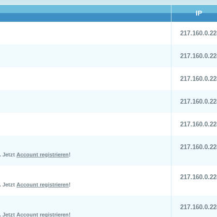
IP
217.160.0.22
217.160.0.22
217.160.0.22
217.160.0.22
217.160.0.22
217.160.0.22
.
Jetzt
Account registrieren
!
217.160.0.22
.
Jetzt
Account registrieren
!
217.160.0.22
.
Jetzt
Account registrieren
!