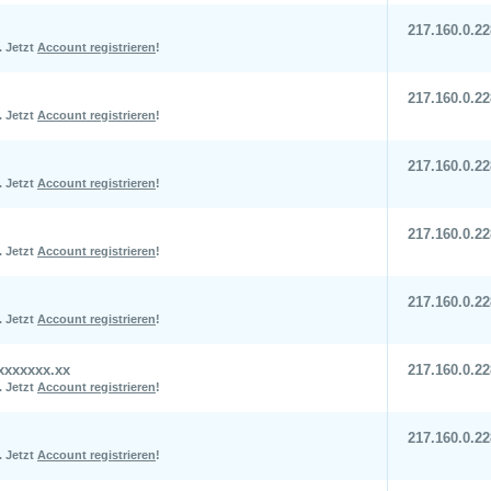
217.160.0.22
.
Jetzt
Account registrieren
!
217.160.0.22
.
Jetzt
Account registrieren
!
217.160.0.22
.
Jetzt
Account registrieren
!
217.160.0.22
.
Jetzt
Account registrieren
!
217.160.0.22
.
Jetzt
Account registrieren
!
xxxxxxx.xx
217.160.0.22
.
Jetzt
Account registrieren
!
217.160.0.22
.
Jetzt
Account registrieren
!