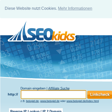
Diese Website nutzt Cookies.
Mehr Informationen
Domain eingeben |
Affiliate Suche
http://
z.B.
beispiel.de
,
www.beispiel.de
oder
www.beispiel.de/index.html
Reverse IP Lookup / IP 2 Domain