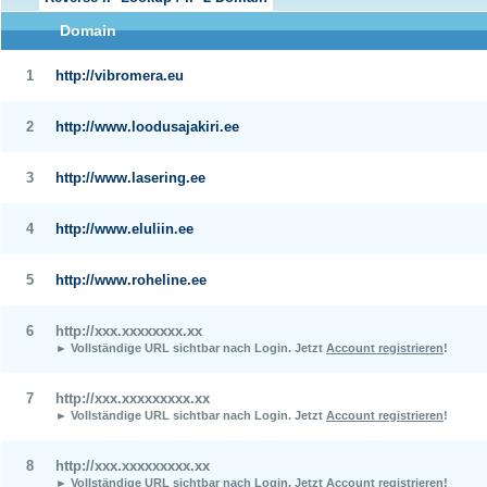
Domain
1
http://vibromera.eu
2
http://www.loodusajakiri.ee
3
http://www.lasering.ee
4
http://www.eluliin.ee
5
http://www.roheline.ee
6
http://xxx.xxxxxxxx.xx
► Vollständige URL sichtbar nach Login.
Jetzt
Account registrieren
!
7
http://xxx.xxxxxxxxx.xx
► Vollständige URL sichtbar nach Login.
Jetzt
Account registrieren
!
8
http://xxx.xxxxxxxxx.xx
► Vollständige URL sichtbar nach Login.
Jetzt
Account registrieren
!