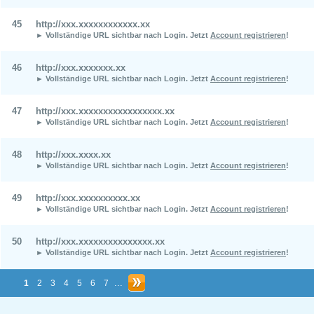
45
http://xxx.xxxxxxxxxxxx.xx
► Vollständige URL sichtbar nach Login.
Jetzt
Account registrieren
!
46
http://xxx.xxxxxxx.xx
► Vollständige URL sichtbar nach Login.
Jetzt
Account registrieren
!
47
http://xxx.xxxxxxxxxxxxxxxxx.xx
► Vollständige URL sichtbar nach Login.
Jetzt
Account registrieren
!
48
http://xxx.xxxx.xx
► Vollständige URL sichtbar nach Login.
Jetzt
Account registrieren
!
49
http://xxx.xxxxxxxxxx.xx
► Vollständige URL sichtbar nach Login.
Jetzt
Account registrieren
!
50
http://xxx.xxxxxxxxxxxxxxx.xx
► Vollständige URL sichtbar nach Login.
Jetzt
Account registrieren
!
...
1
2
3
4
5
6
7