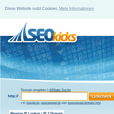
Diese Website nutzt Cookies.
Mehr Informationen
Domain eingeben |
Affiliate Suche
http://
z.B.
beispiel.de
,
www.beispiel.de
oder
www.beispiel.de/index.html
Reverse IP Lookup / IP 2 Domain