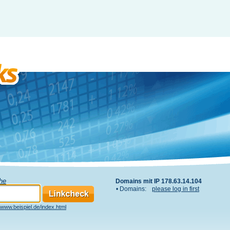
che
Domains mit IP 178.63.14.104
• Domains:
please log in first
www.beispiel.de/index.html