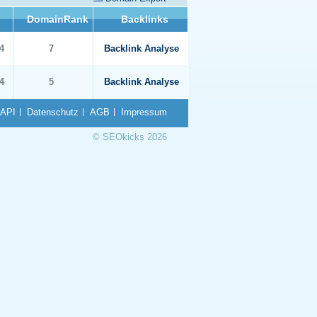
DomainRank
Backlinks
4
7
Backlink Analyse
4
5
Backlink Analyse
API
Datenschutz
AGB
Impressum
© SEOkicks 2026