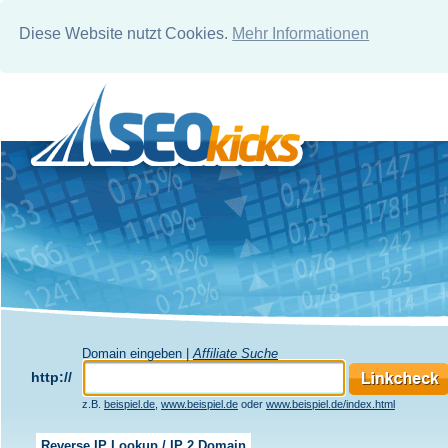
Diese Website nutzt Cookies.
Mehr Informationen
Domain eingeben |
Affiliate Suche
http://
z.B.
beispiel.de
,
www.beispiel.de
oder
www.beispiel.de/index.html
Reverse IP Lookup / IP 2 Domain