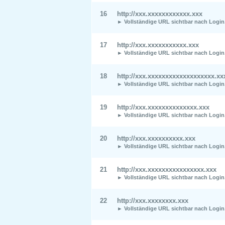
16
http://xxx.xxxxxxxxxxxx.xxx
► Vollständige URL sichtbar nach Login
17
http://xxx.xxxxxxxxxxx.xxx
► Vollständige URL sichtbar nach Login
18
http://xxx.xxxxxxxxxxxxxxxxxxx.xx
► Vollständige URL sichtbar nach Login
19
http://xxx.xxxxxxxxxxxxxx.xxx
► Vollständige URL sichtbar nach Login
20
http://xxx.xxxxxxxxxx.xxx
► Vollständige URL sichtbar nach Login
21
http://xxx.xxxxxxxxxxxxxxxx.xxx
► Vollständige URL sichtbar nach Login
22
http://xxx.xxxxxxxx.xxx
► Vollständige URL sichtbar nach Login