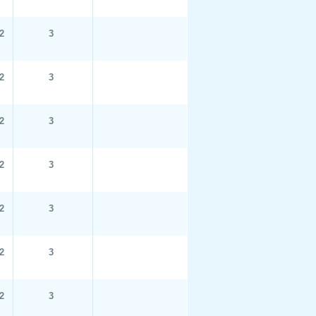
2
3
2
3
2
3
2
3
2
3
2
3
2
3