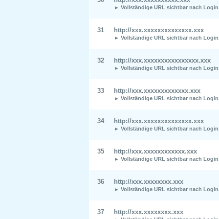
► Vollständige URL sichtbar nach Login
31
http://xxx.xxxxxxxxxxxxxx.xxx
► Vollständige URL sichtbar nach Login
32
http://xxx.xxxxxxxxxxxxxxxx.xxx
► Vollständige URL sichtbar nach Login
33
http://xxx.xxxxxxxxxxxxx.xxx
► Vollständige URL sichtbar nach Login
34
http://xxx.xxxxxxxxxxxxxx.xxx
► Vollständige URL sichtbar nach Login
35
http://xxx.xxxxxxxxxxxx.xxx
► Vollständige URL sichtbar nach Login
36
http://xxx.xxxxxxxx.xxx
► Vollständige URL sichtbar nach Login
37
http://xxx.xxxxxxxx.xxx