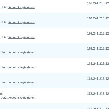
162.241.216.12
.
Jetzt
Account registrieren
!
162.241.216.12
.
Jetzt
Account registrieren
!
162.241.216.12
.
Jetzt
Account registrieren
!
162.241.216.12
.
Jetzt
Account registrieren
!
162.241.216.12
.
Jetzt
Account registrieren
!
162.241.216.12
.
Jetzt
Account registrieren
!
xx
162.241.216.12
.
Jetzt
Account registrieren
!
162.241.216.12