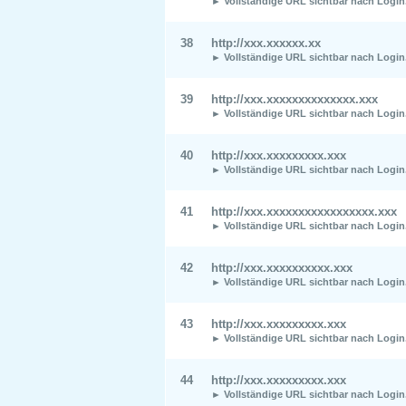
► Vollständige URL sichtbar nach Login
38
http://xxx.xxxxxx.xx
► Vollständige URL sichtbar nach Login
39
http://xxx.xxxxxxxxxxxxxx.xxx
► Vollständige URL sichtbar nach Login
40
http://xxx.xxxxxxxxx.xxx
► Vollständige URL sichtbar nach Login
41
http://xxx.xxxxxxxxxxxxxxxxx.xxx
► Vollständige URL sichtbar nach Login
42
http://xxx.xxxxxxxxxx.xxx
► Vollständige URL sichtbar nach Login
43
http://xxx.xxxxxxxxx.xxx
► Vollständige URL sichtbar nach Login
44
http://xxx.xxxxxxxxx.xxx
► Vollständige URL sichtbar nach Login