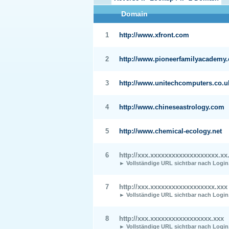
Domain
1
http://www.xfront.com
2
http://www.pioneerfamilyacademy
3
http://www.unitechcomputers.co.u
4
http://www.chineseastrology.com
5
http://www.chemical-ecology.net
6
http://xxx.xxxxxxxxxxxxxxxxxxx.xx
► Vollständige URL sichtbar nach Login
7
http://xxx.xxxxxxxxxxxxxxxxxx.xxx
► Vollständige URL sichtbar nach Login
8
http://xxx.xxxxxxxxxxxxxxxxx.xxx
► Vollständige URL sichtbar nach Login