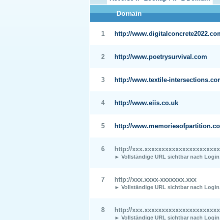
Domain
1
http://www.digitalconcrete2022.co
2
http://www.poetrysurvival.com
3
http://www.textile-intersections.c
4
http://www.eiis.co.uk
5
http://www.memoriesofpartition.co
6
http://xxx.xxxxxxxxxxxxxxxxxxxxxx
► Vollständige URL sichtbar nach Login
7
http://xxx.xxxx-xxxxxxx.xxx
► Vollständige URL sichtbar nach Login
8
http://xxx.xxxxxxxxxxxxxxxxxxxxxx
► Vollständige URL sichtbar nach Login