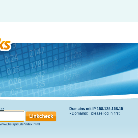
che
Domains mit IP 158.125.168.15
• Domains:
please log in first
www.beispiel.de/index.html