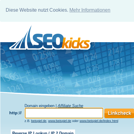
Diese Website nutzt Cookies.
Mehr Informationen
Domain eingeben |
Affiliate Suche
http://
z.B.
beispiel.de
,
www.beispiel.de
oder
www.beispiel.de/index.html
Reverse IP Lookup / IP 2 Domain