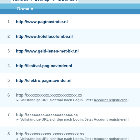
Domain
1
http://www.paginavinder.nl
2
http://www.hotellacolombe.nl
3
http://www.geld-lenen-met-bkr.nl
4
http://festival.paginavinder.nl
5
http://elektro.paginavinder.nl
6
http://xxxxxxxxxx.xxxxxxxxxxxx.xx
► Vollständige URL sichtbar nach Login.
Jetzt
Account registrieren
!
7
http://xxxxxxxx.xxxxxxxxxxxx.xx
► Vollständige URL sichtbar nach Login.
Jetzt
Account registrieren
!
8
http://xxxxxxxxxxx.xxxxxxxxxxxx.xx
► Vollständige URL sichtbar nach Login.
Jetzt
Account registrieren
!