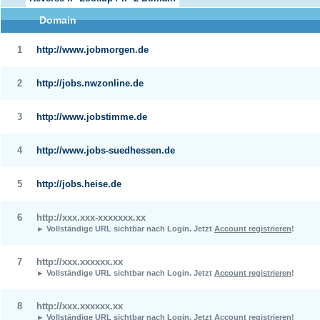
Domain
1
http://www.jobmorgen.de
2
http://jobs.nwzonline.de
3
http://www.jobstimme.de
4
http://www.jobs-suedhessen.de
5
http://jobs.heise.de
6
http://xxx.xxx-xxxxxxx.xx
► Vollständige URL sichtbar nach Login.
Jetzt
Account registrieren
!
7
http://xxx.xxxxxx.xx
► Vollständige URL sichtbar nach Login.
Jetzt
Account registrieren
!
8
http://xxx.xxxxxx.xx
► Vollständige URL sichtbar nach Login.
Jetzt
Account registrieren
!