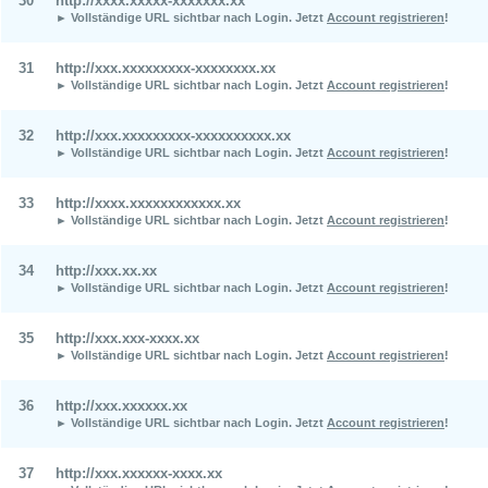
30
http://xxxx.xxxxx-xxxxxxx.xx
► Vollständige URL sichtbar nach Login.
Jetzt
Account registrieren
!
31
http://xxx.xxxxxxxxx-xxxxxxxx.xx
► Vollständige URL sichtbar nach Login.
Jetzt
Account registrieren
!
32
http://xxx.xxxxxxxxx-xxxxxxxxxx.xx
► Vollständige URL sichtbar nach Login.
Jetzt
Account registrieren
!
33
http://xxxx.xxxxxxxxxxxx.xx
► Vollständige URL sichtbar nach Login.
Jetzt
Account registrieren
!
34
http://xxx.xx.xx
► Vollständige URL sichtbar nach Login.
Jetzt
Account registrieren
!
35
http://xxx.xxx-xxxx.xx
► Vollständige URL sichtbar nach Login.
Jetzt
Account registrieren
!
36
http://xxx.xxxxxx.xx
► Vollständige URL sichtbar nach Login.
Jetzt
Account registrieren
!
37
http://xxx.xxxxxx-xxxx.xx