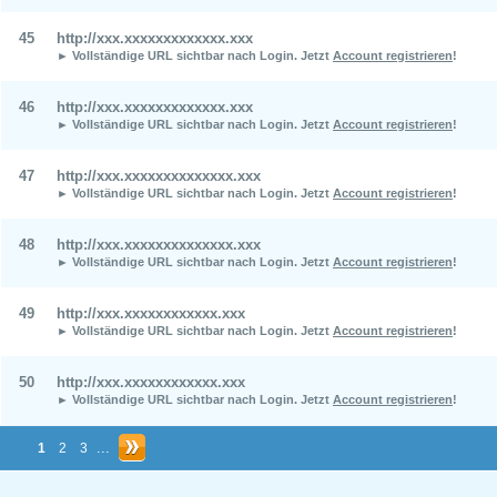
45
http://xxx.xxxxxxxxxxxxx.xxx
► Vollständige URL sichtbar nach Login.
Jetzt
Account registrieren
!
46
http://xxx.xxxxxxxxxxxxx.xxx
► Vollständige URL sichtbar nach Login.
Jetzt
Account registrieren
!
47
http://xxx.xxxxxxxxxxxxxx.xxx
► Vollständige URL sichtbar nach Login.
Jetzt
Account registrieren
!
48
http://xxx.xxxxxxxxxxxxxx.xxx
► Vollständige URL sichtbar nach Login.
Jetzt
Account registrieren
!
49
http://xxx.xxxxxxxxxxxx.xxx
► Vollständige URL sichtbar nach Login.
Jetzt
Account registrieren
!
50
http://xxx.xxxxxxxxxxxx.xxx
► Vollständige URL sichtbar nach Login.
Jetzt
Account registrieren
!
...
1
2
3