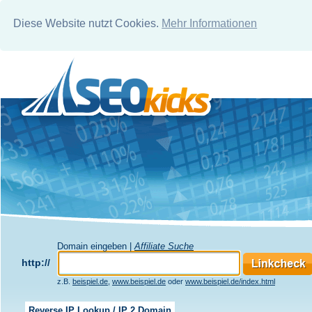
Diese Website nutzt Cookies.
Mehr Informationen
Domain eingeben |
Affiliate Suche
http://
z.B.
beispiel.de
,
www.beispiel.de
oder
www.beispiel.de/index.html
Reverse IP Lookup / IP 2 Domain