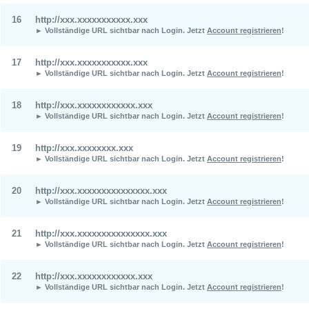
16
http://xxx.xxxxxxxxxxx.xxx
► Vollständige URL sichtbar nach Login.
Jetzt
Account registrieren
!
17
http://xxx.xxxxxxxxxxx.xxx
► Vollständige URL sichtbar nach Login.
Jetzt
Account registrieren
!
18
http://xxx.xxxxxxxxxxxx.xxx
► Vollständige URL sichtbar nach Login.
Jetzt
Account registrieren
!
19
http://xxx.xxxxxxxx.xxx
► Vollständige URL sichtbar nach Login.
Jetzt
Account registrieren
!
20
http://xxx.xxxxxxxxxxxxxxx.xxx
► Vollständige URL sichtbar nach Login.
Jetzt
Account registrieren
!
21
http://xxx.xxxxxxxxxxxxxxx.xxx
► Vollständige URL sichtbar nach Login.
Jetzt
Account registrieren
!
22
http://xxx.xxxxxxxxxxxx.xxx
► Vollständige URL sichtbar nach Login.
Jetzt
Account registrieren
!