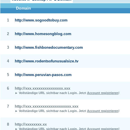
Domain
1
http://www.sogoodtobuy.com
2
http://www.homesongblog.com
3
http://www.fishbonedocumentary.com
4
http://www.rodentsofunusualsize.tv
5
http://www.peruvian-pasos.com
6
http://xxx.xxxxxxxxxxxxxxx.xxx
► Vollständige URL sichtbar nach Login.
Jetzt
Account registrieren
!
7
http://xxx.xxxxxxxxxxxxxxxxxxx.xxx
► Vollständige URL sichtbar nach Login.
Jetzt
Account registrieren
!
8
http://xxxxxxxx.xx
► Vollständige URL sichtbar nach Login.
Jetzt
Account registrieren
!