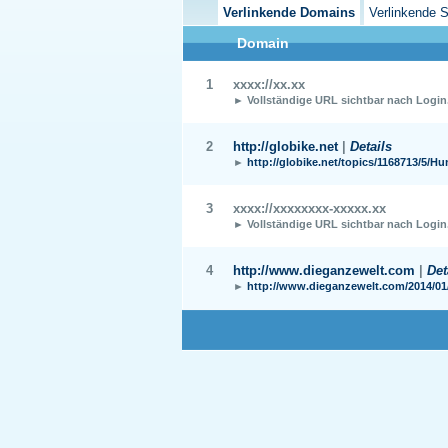
Verlinkende Domains
Verlinkende S
Domain
1
xxxx://xx.xx
► Vollständige URL sichtbar nach Login
2
http://globike.net
|
Details
►
http://globike.net/topics/1168713/5/
3
xxxx://xxxxxxxx-xxxxx.xx
► Vollständige URL sichtbar nach Login
4
http://www.dieganzewelt.com
|
Det
►
http://www.dieganzewelt.com/2014/01