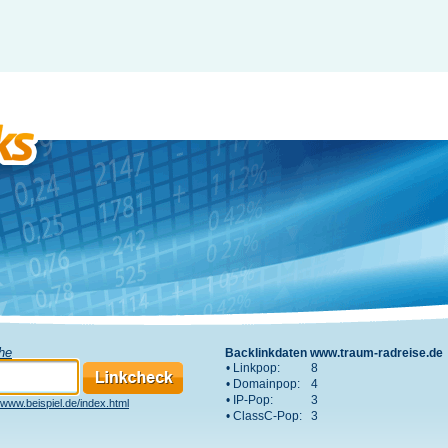
che
Backlinkdaten www.traum-radreise.de
• Linkpop:
8
• Domainpop:
4
• IP-Pop:
3
www.beispiel.de/index.html
• ClassC-Pop:
3