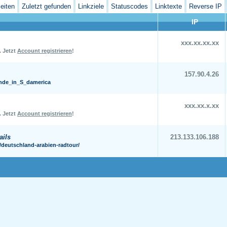
eiten
Zuletzt gefunden
Linkziele
Statuscodes
Linktexte
Reverse IP
IP
xxx.xx.xx.xx
.
Jetzt
Account registrieren
!
157.90.4.26
Hunde_in_S_damerica
xxx.xx.x.xx
.
Jetzt
Account registrieren
!
ails
213.133.106.188
/deutschland-arabien-radtour/