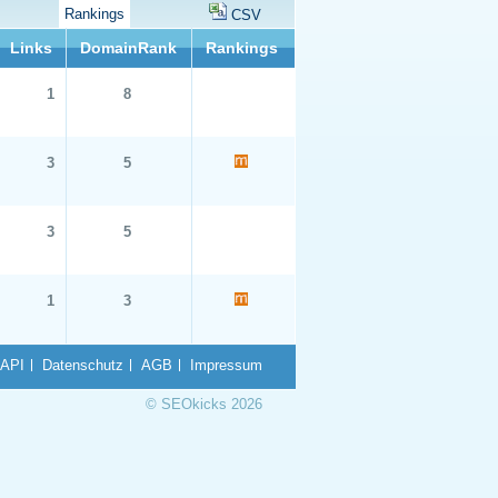
Rankings
CSV
Links
DomainRank
Rankings
1
8
3
5
3
5
1
3
API
Datenschutz
AGB
Impressum
© SEOkicks 2026