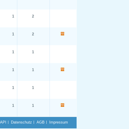
1
2
1
2
1
1
1
1
1
1
1
1
API
Datenschutz
AGB
Impressum