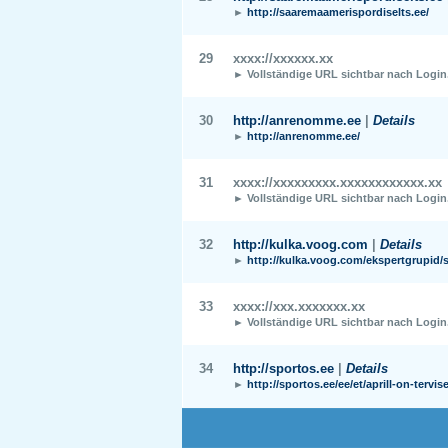
►
http://saaremaamerispordiselts.ee/
29
xxxx://xxxxxx.xx
► Vollständige URL sichtbar nach Login
30
http://anrenomme.ee
|
Details
►
http://anrenomme.ee/
31
xxxx://xxxxxxxxx.xxxxxxxxxxxx.xx
► Vollständige URL sichtbar nach Login
32
http://kulka.voog.com
|
Details
►
http://kulka.voog.com/ekspertgrupid/s
33
xxxx://xxx.xxxxxxx.xx
► Vollständige URL sichtbar nach Login
34
http://sportos.ee
|
Details
►
http://sportos.ee/ee/et/aprill-on-tervis