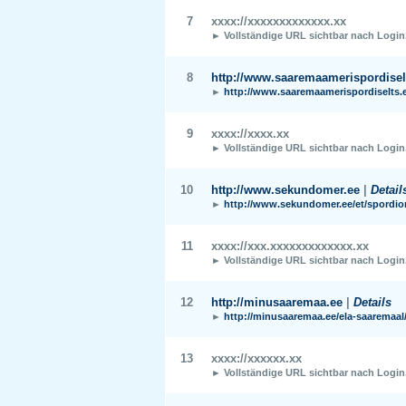
7
xxxx://xxxxxxxxxxxxx.xx
► Vollständige URL sichtbar nach Login
8
http://www.saaremaamerispordisel
►
http://www.saaremaamerispordiselts.e
9
xxxx://xxxx.xx
► Vollständige URL sichtbar nach Login
10
http://www.sekundomer.ee
|
Detail
►
http://www.sekundomer.ee/et/spordio
11
xxxx://xxx.xxxxxxxxxxxxx.xx
► Vollständige URL sichtbar nach Login
12
http://minusaaremaa.ee
|
Details
►
http://minusaaremaa.ee/ela-saaremaal/
13
xxxx://xxxxxx.xx
► Vollständige URL sichtbar nach Login