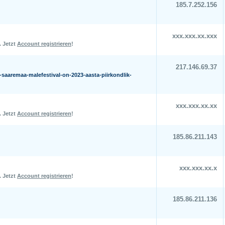
185.7.252.156
xxx.xxx.xx.xxx
.
Jetzt
Account registrieren
!
217.146.69.37
saaremaa-malefestival-on-2023-aasta-piirkondlik-
xxx.xxx.xx.xx
.
Jetzt
Account registrieren
!
185.86.211.143
xxx.xxx.xx.x
.
Jetzt
Account registrieren
!
185.86.211.136