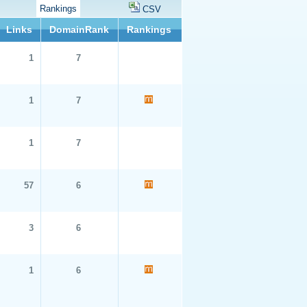
Rankings
CSV
Links
DomainRank
Rankings
1
7
1
7
1
7
57
6
3
6
1
6