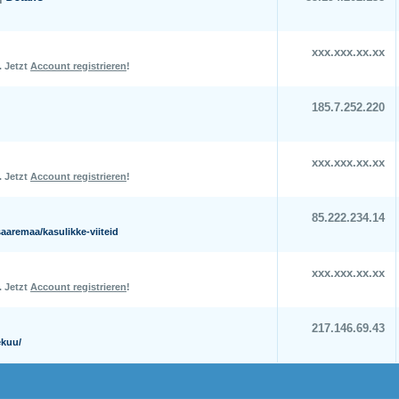
xxx.xxx.xx.xx
.
Jetzt
Account registrieren
!
185.7.252.220
xxx.xxx.xx.xx
.
Jetzt
Account registrieren
!
85.222.234.14
aaremaa/kasulikke-viiteid
xxx.xxx.xx.xx
.
Jetzt
Account registrieren
!
217.146.69.43
ekuu/