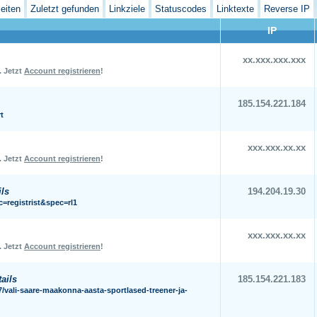
eiten
Zuletzt gefunden
Linkziele
Statuscodes
Linktexte
Reverse IP
IP
xx.xxx.xxx.xxx
.
Jetzt
Account registrieren
!
185.154.221.184
t
xxx.xxx.xx.xx
.
Jetzt
Account registrieren
!
ils
194.204.19.30
c=registrist&spec=rl1
xxx.xxx.xx.xx
.
Jetzt
Account registrieren
!
ails
185.154.221.183
7/vali-saare-maakonna-aasta-sportlased-treener-ja-