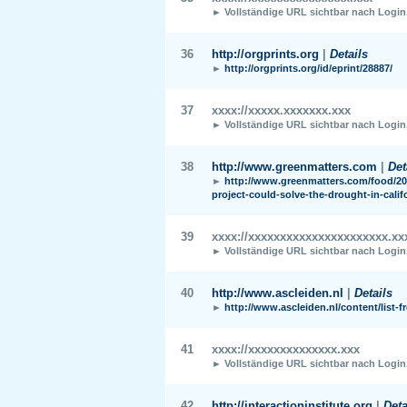
► Vollständige URL sichtbar nach Login
36
http://orgprints.org
|
Details
►
http://orgprints.org/id/eprint/28887/
37
xxxx://xxxxx.xxxxxxx.xxx
► Vollständige URL sichtbar nach Login
38
http://www.greenmatters.com
|
Det
►
http://www.greenmatters.com/food/201
project-could-solve-the-drought-in-calif
39
xxxx://xxxxxxxxxxxxxxxxxxxxxx.xx
► Vollständige URL sichtbar nach Login
40
http://www.ascleiden.nl
|
Details
►
http://www.ascleiden.nl/content/list-fr
41
xxxx://xxxxxxxxxxxxxx.xxx
► Vollständige URL sichtbar nach Login
42
http://interactioninstitute.org
|
Deta