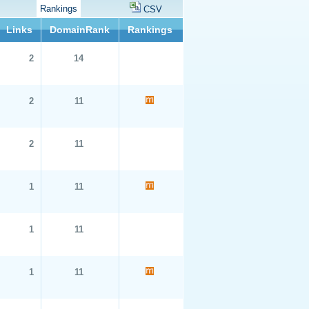
Rankings
CSV
Links
DomainRank
Rankings
2
14
2
11
2
11
1
11
1
11
1
11