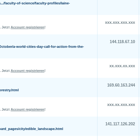
./faculty-of-science/faculty-profiles/laine-
xxx.xxx.xxx.xxx
.
Jetzt
Account registrieren
!
144.118.67.10
October/a-world-cities-day-call-for-action-from-the-
xx.xxx.xx.xxx
.
Jetzt
Account registrieren
!
169.60.163.244
orestry.html
xxx.xx.xxx.xxx
.
Jetzt
Account registrieren
!
141.117.126.202
oard_pages/city/edible_landscape.html