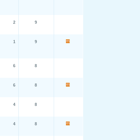
2
9
1
9
6
8
6
8
4
8
4
8