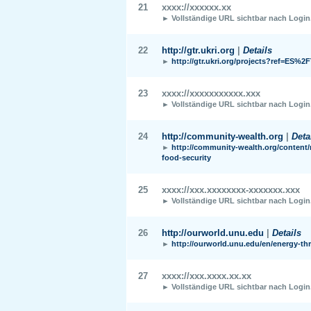
21
xxxx://xxxxxx.xx
► Vollständige URL sichtbar nach Login
22
http://gtr.ukri.org
|
Details
►
http://gtr.ukri.org/projects?ref=ES%
23
xxxx://xxxxxxxxxxx.xxx
► Vollständige URL sichtbar nach Login
24
http://community-wealth.org
|
Deta
►
http://community-wealth.org/content/
food-security
25
xxxx://xxx.xxxxxxxx-xxxxxxx.xxx
► Vollständige URL sichtbar nach Login
26
http://ourworld.unu.edu
|
Details
►
http://ourworld.unu.edu/en/energy-thr
27
xxxx://xxx.xxxx.xx.xx
► Vollständige URL sichtbar nach Login