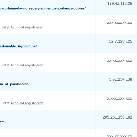
179.43.113.26
ltura-urbana-da-ingresos-y-alimentos-jordanos-pobres/
xxx.xxx.xx.xx
.
Jetzt
Account registrieren
!
52.7.128.125
Sustainable_Agriculture/
xx.xx.xxx.xxx
.
Jetzt
Account registrieren
!
5.61.254.138
uin_of_parkboeren/
x.xxx.xxx.xxx
.
Jetzt
Account registrieren
!
205.251.155.182
html
xxx.xx.xxx.xx