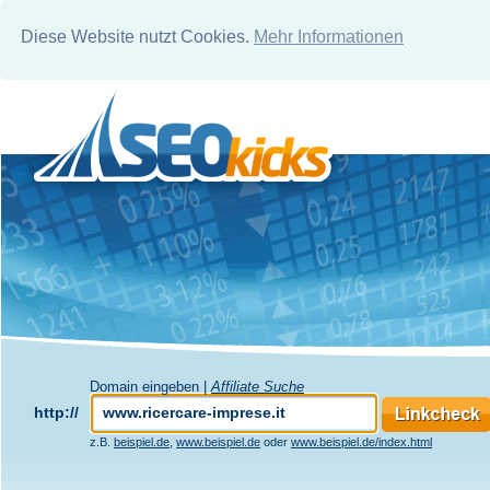
Diese Website nutzt Cookies.
Mehr Informationen
Domain eingeben |
Affiliate Suche
http://
z.B.
beispiel.de
,
www.beispiel.de
oder
www.beispiel.de/index.html