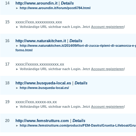
14
http://www.aroundin.it
|
Details
►
http://www.aroundin.it/forum/post6784.html
15
xxxx://xxx.xxxxxxxxx.xxx
► Vollständige URL sichtbar nach Login.
Jetzt
Account registrieren
!
16
http://www.naturakitchen.it
|
Details
►
http://www.naturakitchen.it/2014/09/fiori-di-zucca-ripieni-di-scamorza-e-
forno.html
17
xxxx://xxxxx.xxxxxxxxx.xx
► Vollständige URL sichtbar nach Login.
Jetzt
Account registrieren
!
18
http://www.busqueda-local.es
|
Details
►
http://www.busqueda-local.es/
19
xxxx://xxx.xxxxx-xx.xx
► Vollständige URL sichtbar nach Login.
Jetzt
Account registrieren
!
20
http://www.femstrutture.com
|
Details
►
http://www.femstrutture.com/products/FEM-Davits/Gruetta-Lifeboat/Gru