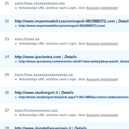
21
xxxx://xxx.xxxxxxxxxxxx.xxx
► Vollständige URL sichtbar nach Login.
Jetzt
Account registrieren
!
22
http://www.impermeabilizzazioninapoli-0815888372.com
|
Detail
►
http://www.impermeabilizzazioninapoli-0815888372.com/
23
xxxx://xxxx.xx
► Vollständige URL sichtbar nach Login.
Jetzt
Account registrieren
!
24
http://www.ipsclestra.com
|
Details
►
http://www.ipsclestra.com/ricerche-simili?view=jmkey&key=pareti_divis
25
xxxx://xxx.xxxxxxxxxxxxxxxxx.xx
► Vollständige URL sichtbar nach Login.
Jetzt
Account registrieren
!
26
http://www.studiorgsrl.it
|
Details
►
http://www.studiorgsrl.it/search.aspx?LNG=985&q=centro+elaborazione+
27
xxxx://xxxxxxxxxxxx.xxx
► Vollständige URL sichtbar nach Login.
Jetzt
Account registrieren
!
28
http://www.donatellaguerriero.it
|
Details