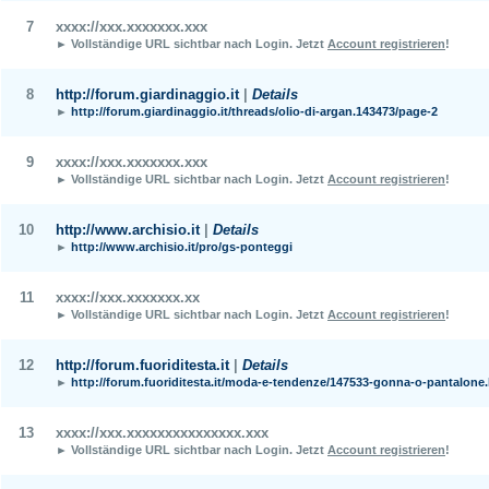
7
xxxx://xxx.xxxxxxx.xxx
► Vollständige URL sichtbar nach Login.
Jetzt
Account registrieren
!
8
http://forum.giardinaggio.it
|
Details
►
http://forum.giardinaggio.it/threads/olio-di-argan.143473/page-2
9
xxxx://xxx.xxxxxxx.xxx
► Vollständige URL sichtbar nach Login.
Jetzt
Account registrieren
!
10
http://www.archisio.it
|
Details
►
http://www.archisio.it/pro/gs-ponteggi
11
xxxx://xxx.xxxxxxx.xx
► Vollständige URL sichtbar nach Login.
Jetzt
Account registrieren
!
12
http://forum.fuoriditesta.it
|
Details
►
http://forum.fuoriditesta.it/moda-e-tendenze/147533-gonna-o-pantalone
13
xxxx://xxx.xxxxxxxxxxxxxxx.xxx
► Vollständige URL sichtbar nach Login.
Jetzt
Account registrieren
!