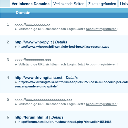
Verlinkende Domains
Verlinkende Seiten
Zuletzt gefunden
Link
Domain
1
xxxx://xxx.xxxxxx.xx
► Vollständige URL sichtbar nach Login.
Jetzt
Account registrieren
!
2
http://www.whoopy.it
|
Details
►
http://www.whoopy.it/il-ramaiolo-bed-breakfast-toscana.asp
3
xxxx://xxxxxxxxx.xxx
► Vollständige URL sichtbar nach Login.
Jetzt
Account registrieren
!
4
http://www.drivingitalia.net
|
Details
►
http://www.drivingitalia.net/forums/topic/63258-cosa-mi-occorre-per-col
senza-spendere-un-capitale/
5
xxxx://xxx.xxxxxxxxxxxxxxxx.xxx
► Vollständige URL sichtbar nach Login.
Jetzt
Account registrieren
!
6
http://forum.html.it
|
Details
►
http://forum.html.it/forum/showthread.php?threadid=1551985