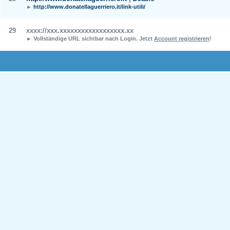
►
http://www.donatellaguerriero.it/link-utili/
29
xxxx://xxx.xxxxxxxxxxxxxxxxxx.xx
► Vollständige URL sichtbar nach Login.
Jetzt
Account registrieren
!