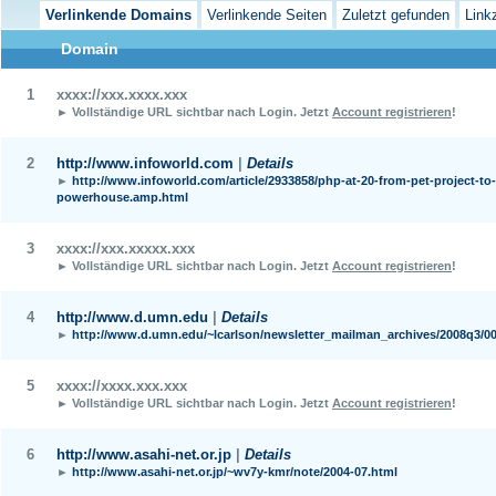
Verlinkende Domains
Verlinkende Seiten
Zuletzt gefunden
Link
Domain
1
xxxx://xxx.xxxx.xxx
► Vollständige URL sichtbar nach Login.
Jetzt
Account registrieren
!
2
http://www.infoworld.com
|
Details
►
http://www.infoworld.com/article/2933858/php-at-20-from-pet-project-to-
powerhouse.amp.html
3
xxxx://xxx.xxxxx.xxx
► Vollständige URL sichtbar nach Login.
Jetzt
Account registrieren
!
4
http://www.d.umn.edu
|
Details
►
http://www.d.umn.edu/~lcarlson/newsletter_mailman_archives/2008q3/0
5
xxxx://xxxx.xxx.xxx
► Vollständige URL sichtbar nach Login.
Jetzt
Account registrieren
!
6
http://www.asahi-net.or.jp
|
Details
►
http://www.asahi-net.or.jp/~wv7y-kmr/note/2004-07.html