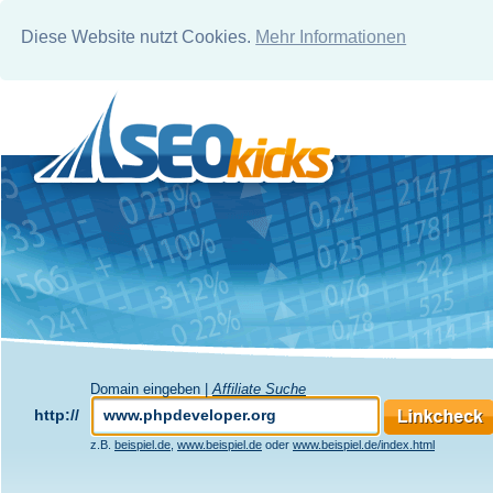
Diese Website nutzt Cookies.
Mehr Informationen
Domain eingeben |
Affiliate Suche
http://
z.B.
beispiel.de
,
www.beispiel.de
oder
www.beispiel.de/index.html