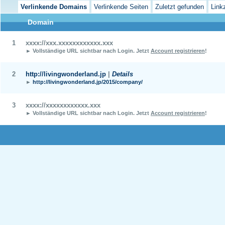
Verlinkende Domains
Verlinkende Seiten
Zuletzt gefunden
Link
Domain
1
xxxx://xxx.xxxxxxxxxxxx.xxx
► Vollständige URL sichtbar nach Login.
Jetzt
Account registrieren
!
2
http://livingwonderland.jp
|
Details
►
http://livingwonderland.jp/2015/company/
3
xxxx://xxxxxxxxxxxx.xxx
► Vollständige URL sichtbar nach Login.
Jetzt
Account registrieren
!