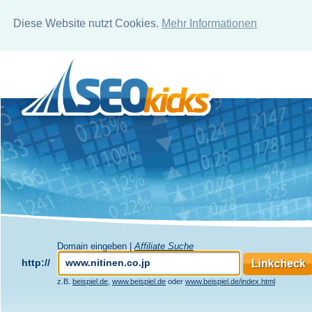
Diese Website nutzt Cookies.
Mehr Informationen
Domain eingeben |
Affiliate Suche
http://
z.B.
beispiel.de
,
www.beispiel.de
oder
www.beispiel.de/index.html