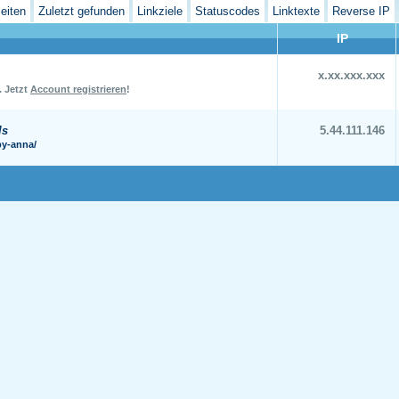
eiten
Zuletzt gefunden
Linkziele
Statuscodes
Linktexte
Reverse IP
IP
x.xx.xxx.xxx
.
Jetzt
Account registrieren
!
ls
5.44.111.146
by-anna/