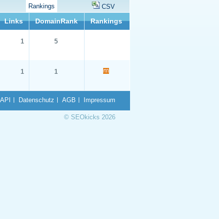
Rankings
CSV
Links
DomainRank
Rankings
1
5
1
1
API
Datenschutz
AGB
Impressum
© SEOkicks 2026