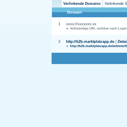
Verlinkende Domains
Verlinkende S
Domain
1
xxxx://xxxxxxx.xx
► Vollständige URL sichtbar nach Login
2
http://b2b.marktplatzapp.de
|
Detai
►
http://b2b.marktplatzapp.de/anbieter/