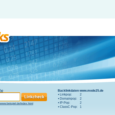
che
Backlinkdaten www.mode25.de
• Linkpop:
2
• Domainpop:
2
• IP-Pop:
2
www.beispiel.de/index.html
• ClassC-Pop:
1