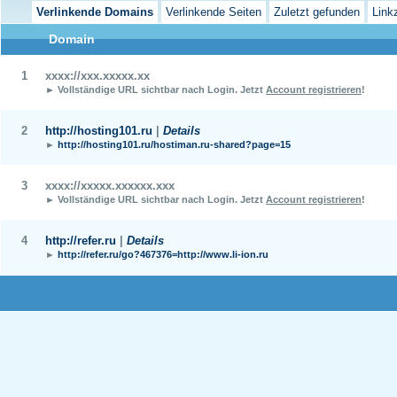
Verlinkende Domains
Verlinkende Seiten
Zuletzt gefunden
Link
Domain
1
xxxx://xxx.xxxxx.xx
► Vollständige URL sichtbar nach Login.
Jetzt
Account registrieren
!
2
http://hosting101.ru
|
Details
►
http://hosting101.ru/hostiman.ru-shared?page=15
3
xxxx://xxxxx.xxxxxx.xxx
► Vollständige URL sichtbar nach Login.
Jetzt
Account registrieren
!
4
http://refer.ru
|
Details
►
http://refer.ru/go?467376=http://www.li-ion.ru