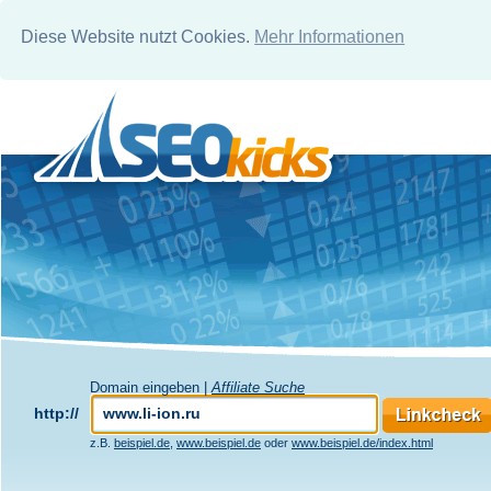
Diese Website nutzt Cookies.
Mehr Informationen
Domain eingeben |
Affiliate Suche
http://
z.B.
beispiel.de
,
www.beispiel.de
oder
www.beispiel.de/index.html