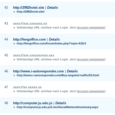
42
http://2982hotel.site
|
Details
►
http://2982hotel.site/
43
xxxx://xxx.xxxxxxx.xx
► Vollständige URL sichtbar nach Login.
Jetzt
Account registrieren
!
44
http://fengoffice.com
|
Details
►
http://fengoffice.com/forum/index.php?topic=618.0
45
xxxx://xxx.xxxxxxxxxx.xxx
► Vollständige URL sichtbar nach Login.
Jetzt
Account registrieren
!
46
http://www.i-autoresponder.com
|
Details
►
http://www.i-autoresponder.com/Buy-targeted-traffic/53.html
47
xxxx://xx.xxxxx.xx
► Vollständige URL sichtbar nach Login.
Jetzt
Account registrieren
!
48
http://computer.ju.edu.jo
|
Details
►
http://computer.ju.edu.jo/Lists/SocialNetwork/summary.aspx