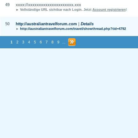
49
xxxx://xxxxxxxxxxxxxxxxxxxxx.xxx
► Vollständige URL sichtbar nach Login.
Jetzt
Account registrieren
!
50
http://australiantravelforum.com
|
Details
►
http://australiantravelforum.com/travel/showthread.php?tid=4792
...
1
2
3
4
5
6
7
8
9