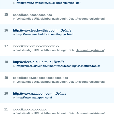
►
http://divan.dev/posts/visual_programming_go/
15
xxxx://xxx.xxxxxxxxx.xxx
► Vollständige URL sichtbar nach Login.
Jetzt
Account registrieren
!
16
http://www.teachwithict.com
|
Details
►
http://www.teachwithict.com/floppys.html
17
xxxx://xxx.xxx.xxx-xxxxxxx.xx
► Vollständige URL sichtbar nach Login.
Jetzt
Account registrieren
!
18
http://cricca.disi.unitn.it
|
Details
►
http://cricca.disi.unitn.it/montresor/teaching/lcse/letture/tools/
19
xxxx://xxxxx.xxxxxxxxxxxxxxxx.xxx
► Vollständige URL sichtbar nach Login.
Jetzt
Account registrieren
!
20
http://www.nattapon.com
|
Details
►
http://www.nattapon.com/
21
xxxx://xxxx.xxxxxx.xx
► Vollständige URL sichtbar nach Login.
Jetzt
Account registrieren
!