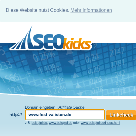
Diese Website nutzt Cookies.
Mehr Informationen
Domain eingeben |
Affiliate Suche
http://
z.B.
beispiel.de
,
www.beispiel.de
oder
www.beispiel.de/index.html