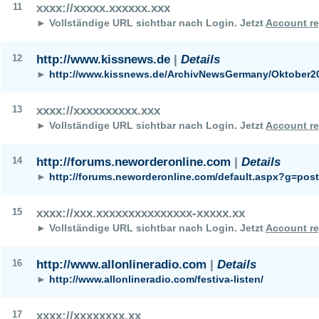
11
xxxx://xxxxx.xxxxxx.xxx
► Vollständige URL sichtbar nach Login.
Jetzt
Account re
12
http://www.kissnews.de
|
Details
►
http://www.kissnews.de/ArchivNewsGermany/Oktober2
13
xxxx://xxxxxxxxxx.xxx
► Vollständige URL sichtbar nach Login.
Jetzt
Account re
14
http://forums.neworderonline.com
|
Details
►
http://forums.neworderonline.com/default.aspx?g=po
15
xxxx://xxx.xxxxxxxxxxxxxxx-xxxxx.xx
► Vollständige URL sichtbar nach Login.
Jetzt
Account re
16
http://www.allonlineradio.com
|
Details
►
http://www.allonlineradio.com/festiva-listen/
17
xxxx://xxxxxxxx.xx