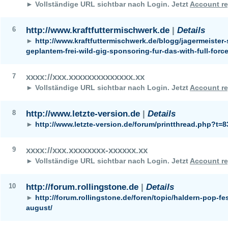
► Vollständige URL sichtbar nach Login.
Jetzt
Account re
6
http://www.kraftfuttermischwerk.de
|
Details
►
http://www.kraftfuttermischwerk.de/blogg/jagermeister-
geplantem-frei-wild-gig-sponsoring-fur-das-with-full-force-
7
xxxx://xxx.xxxxxxxxxxxxxx.xx
► Vollständige URL sichtbar nach Login.
Jetzt
Account re
8
http://www.letzte-version.de
|
Details
►
http://www.letzte-version.de/forum/printthread.php?t=8
9
xxxx://xxx.xxxxxxxx-xxxxxx.xx
► Vollständige URL sichtbar nach Login.
Jetzt
Account re
10
http://forum.rollingstone.de
|
Details
►
http://forum.rollingstone.de/foren/topic/haldern-pop-fes
august/