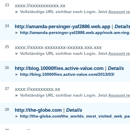
23
xxxx://xxxxxxxxxxx.xx
► Vollständige URL sichtbar nach Login.
Jetzt
Account re
24
http://amanda-persinger-yaf2886.web.app
|
Detail
►
http://amanda-persinger-yaf2886.web.app/rock-am-ring
25
xxxx://xxxxx-xxxxxxxx-xxxxxx.xxx.xxx
► Vollständige URL sichtbar nach Login.
Jetzt
Account re
26
http://blog.10000flies.active-value.com
|
Details
►
http://blog.10000flies.active-value.com/2013/03/
27
xxxx://xxxxxxxxx.xx
► Vollständige URL sichtbar nach Login.
Jetzt
Account re
28
http://the-globe.com
|
Details
►
http://the-globe.com/the_worlds_most_visited_web_pa