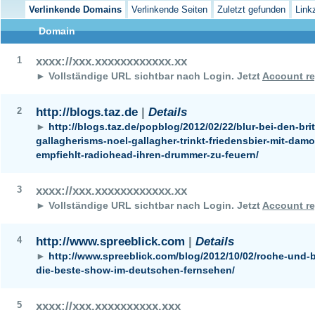
Verlinkende Domains
Verlinkende Seiten
Zuletzt gefunden
Link
Domain
1
xxxx://xxx.xxxxxxxxxxxx.xx
► Vollständige URL sichtbar nach Login.
Jetzt
Account re
2
http://blogs.taz.de
|
Details
►
http://blogs.taz.de/popblog/2012/02/22/blur-bei-den-bri
gallagherisms-noel-gallagher-trinkt-friedensbier-mit-dam
empfiehlt-radiohead-ihren-drummer-zu-feuern/
3
xxxx://xxx.xxxxxxxxxxxx.xx
► Vollständige URL sichtbar nach Login.
Jetzt
Account re
4
http://www.spreeblick.com
|
Details
►
http://www.spreeblick.com/blog/2012/10/02/roche-und
die-beste-show-im-deutschen-fernsehen/
5
xxxx://xxx.xxxxxxxxxx.xxx