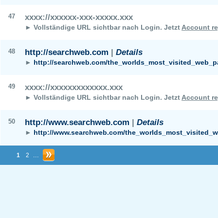
47
xxxx://xxxxxx-xxx-xxxxx.xxx
► Vollständige URL sichtbar nach Login.
Jetzt
Account re
48
http://searchweb.com
|
Details
►
http://searchweb.com/the_worlds_most_visited_web_p
49
xxxx://xxxxxxxxxxxxx.xxx
► Vollständige URL sichtbar nach Login.
Jetzt
Account re
50
http://www.searchweb.com
|
Details
►
http://www.searchweb.com/the_worlds_most_visited_
...
1
2