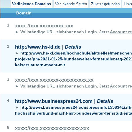
Verlinkende Domains
Verlinkende Seiten
Zuletzt gefunden
Link
Domain
1
xxxx://xxx.xxxxxxxxx.xxx
► Vollständige URL sichtbar nach Login.
Jetzt
Account re
2
http://www.hs-kl.de
|
Details
►
http://www.hs-kl.de/en/hochschule/aktuelles/mensche
projekte/pm-2021-01-25-bundesweiter-fernstudientag-202
kaiserslautern-macht-mit
3
xxxx://xxx.xxxxxxx-xxxxxxxxxx.xx
► Vollständige URL sichtbar nach Login.
Jetzt
Account re
4
http://www.businesspress24.com
|
Details
►
http://www.businesspress24.com/pressinfo1558341/zfh
hochschulverbund-macht-mit-bundesweiter-fernstudienta
5
xxxx://xxx.xxxxxxxxxxxxxxx.xxx