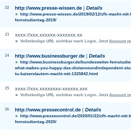
22
http://www.presse-wissen.de
|
Details
►
http://www.presse-wissen.de/2019/02/12/zfh-macht-mit
fernstudientag-2019/
23
xxxx://xxx.xxxxxx-xxxxxxx.xx
► Vollständige URL sichtbar nach Login.
Jetzt
Account re
24
http://www.businessburger.de
|
Details
►
http://www.businessburger.de/bundesweiter-fernstudie
what-makes-you-happy-das-distanceundindependent-stud
tu-kaiserslautern-macht-mit-1325842.html
25
xxxx://xxx.xxxxxxxx-xxxxxx.xxx
► Vollständige URL sichtbar nach Login.
Jetzt
Account re
26
http://www.pressecontrol.de
|
Details
►
http://www.pressecontrol.de/2020/01/22/zfh-macht-mit-
fernstudientag-2020/