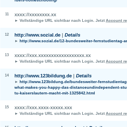
11
xxxx://xxxxxxxx.xx
► Vollständige URL sichtbar nach Login.
Jetzt
Account re
12
http://www.sozial.de
|
Details
►
http://www.sozial.de/12-bundesweiter-fernstudientag-
13
xxxx://xxx.xxxxxxxxxxxxxxxxxx.xx
► Vollständige URL sichtbar nach Login.
Jetzt
Account re
14
http://www.123bildung.de
|
Details
►
http://www.123bildung.de/bundesweiter-fernstudientag
what-makes-you-happy-das-distanceundindependent-stud
tu-kaiserslautern-macht-mit-1325842.html
15
xxxx://xxx.xxxx-xxxxx.xxx
► Vollständige URL sichtbar nach Login.
Jetzt
Account re