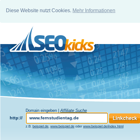
Diese Website nutzt Cookies.
Mehr Informationen
Domain eingeben |
Affiliate Suche
http://
z.B.
beispiel.de
,
www.beispiel.de
oder
www.beispiel.de/index.html