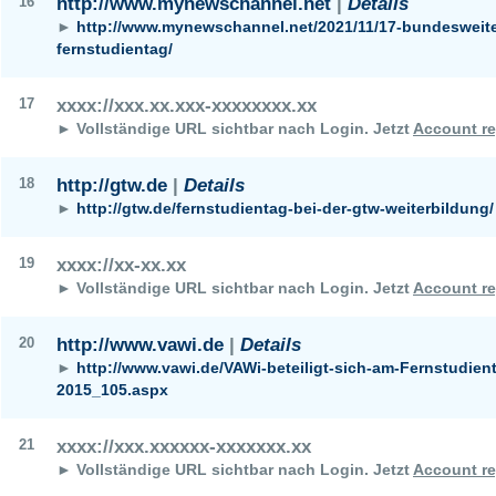
16
http://www.mynewschannel.net
|
Details
►
http://www.mynewschannel.net/2021/11/17-bundesweite
fernstudientag/
17
xxxx://xxx.xx.xxx-xxxxxxxx.xx
► Vollständige URL sichtbar nach Login.
Jetzt
Account re
18
http://gtw.de
|
Details
►
http://gtw.de/fernstudientag-bei-der-gtw-weiterbildung/
19
xxxx://xx-xx.xx
► Vollständige URL sichtbar nach Login.
Jetzt
Account re
20
http://www.vawi.de
|
Details
►
http://www.vawi.de/VAWi-beteiligt-sich-am-Fernstudien
2015_105.aspx
21
xxxx://xxx.xxxxxx-xxxxxxx.xx
► Vollständige URL sichtbar nach Login.
Jetzt
Account re