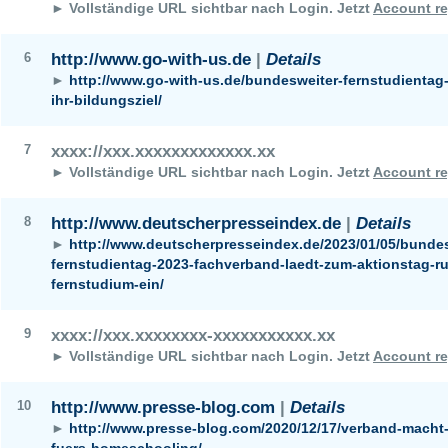
► Vollständige URL sichtbar nach Login.
Jetzt
Account re
6
http://www.go-with-us.de
|
Details
►
http://www.go-with-us.de/bundesweiter-fernstudientag-
ihr-bildungsziel/
7
xxxx://xxx.xxxxxxxxxxxxx.xx
► Vollständige URL sichtbar nach Login.
Jetzt
Account re
8
http://www.deutscherpresseindex.de
|
Details
►
http://www.deutscherpresseindex.de/2023/01/05/bundes
fernstudientag-2023-fachverband-laedt-zum-aktionstag-r
fernstudium-ein/
9
xxxx://xxx.xxxxxxxx-xxxxxxxxxxx.xx
► Vollständige URL sichtbar nach Login.
Jetzt
Account re
10
http://www.presse-blog.com
|
Details
►
http://www.presse-blog.com/2020/12/17/verband-macht-
fuers-homeschooling/