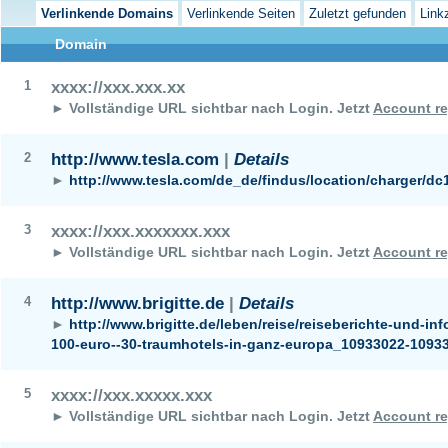
Verlinkende Domains
Verlinkende Seiten
Zuletzt gefunden
Link
Domain
1
xxxx://xxx.xxx.xx
► Vollständige URL sichtbar nach Login.
Jetzt
Account re
2
http://www.tesla.com
|
Details
►
http://www.tesla.com/de_de/findus/location/charger/dc
3
xxxx://xxx.xxxxxxx.xxx
► Vollständige URL sichtbar nach Login.
Jetzt
Account re
4
http://www.brigitte.de
|
Details
►
http://www.brigitte.de/leben/reise/reiseberichte-und-inf
100-euro--30-traumhotels-in-ganz-europa_10933022-1093
5
xxxx://xxx.xxxxx.xxx
► Vollständige URL sichtbar nach Login.
Jetzt
Account re