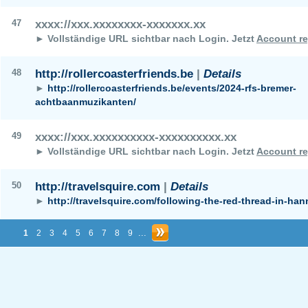
47
xxxx://xxx.xxxxxxxx-xxxxxxx.xx
► Vollständige URL sichtbar nach Login.
Jetzt
Account re
48
http://rollercoasterfriends.be
|
Details
►
http://rollercoasterfriends.be/events/2024-rfs-bremer-
achtbaanmuzikanten/
49
xxxx://xxx.xxxxxxxxxx-xxxxxxxxxx.xx
► Vollständige URL sichtbar nach Login.
Jetzt
Account re
50
http://travelsquire.com
|
Details
►
http://travelsquire.com/following-the-red-thread-in-han
...
1
2
3
4
5
6
7
8
9