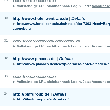
29
xxxx://xxx.xxxxxxxx.xx
► Vollständige URL sichtbar nach Login.
Jetzt
Account re
30
http://www.hotel-zentrale.de
|
Details
►
http://www.hotel-zentrale.de/hotels/det-7303-Hotel+Ber
Lueneburg
31
xxxx://xxx.xxxxxxxxx-xxxxxxxxx.xx
► Vollständige URL sichtbar nach Login.
Jetzt
Account re
32
http://www.placces.de
|
Details
►
http://www.placces.de/de/exp/dormero-hotel-dresden-h
33
xxxx://xxx.xxxxxxxx.xx
► Vollständige URL sichtbar nach Login.
Jetzt
Account re
34
http://bmfgroup.de
|
Details
►
http://bmfgroup.de/en/kontakt/