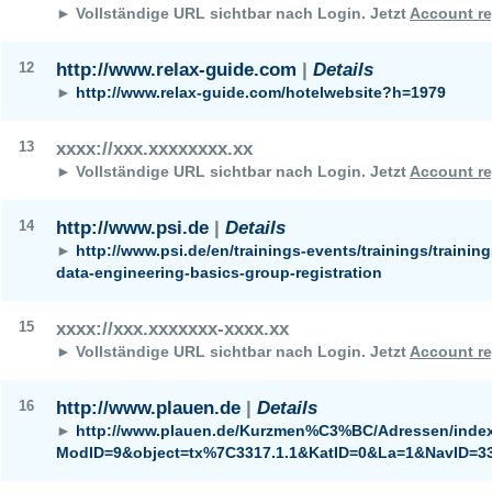
► Vollständige URL sichtbar nach Login.
Jetzt
Account re
12
http://www.relax-guide.com
|
Details
►
http://www.relax-guide.com/hotelwebsite?h=1979
13
xxxx://xxx.xxxxxxxx.xx
► Vollständige URL sichtbar nach Login.
Jetzt
Account re
14
http://www.psi.de
|
Details
►
http://www.psi.de/en/trainings-events/trainings/training
data-engineering-basics-group-registration
15
xxxx://xxx.xxxxxxx-xxxx.xx
► Vollständige URL sichtbar nach Login.
Jetzt
Account re
16
http://www.plauen.de
|
Details
►
http://www.plauen.de/Kurzmen%C3%BC/Adressen/inde
ModID=9&object=tx%7C3317.1.1&KatID=0&La=1&NavID=3317.2209.1&bn=0&call=0&k_sub=0&kuo=1&ofs_1=25&sfkat=0&sfnam