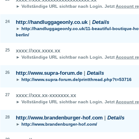
► Vollständige URL sichtbar nach Login.
Jetzt
Account re
24
http://handluggageonly.co.uk
|
Details
►
http://handluggageonly.co.uk/11-beautiful-boutique-hot
berlin/
25
xxxx://xxx.xxxx.xx
► Vollständige URL sichtbar nach Login.
Jetzt
Account re
26
http://www.supra-forum.de
|
Details
►
http://www.supra-forum.de/printthread.php?t=53716
27
xxxx://xxx.xx-xxxxxxx.xx
► Vollständige URL sichtbar nach Login.
Jetzt
Account re
28
http://www.brandenburger-hof.com
|
Details
►
http://www.brandenburger-hof.com/