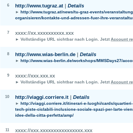
6
http://www.tugraz.at
|
Details
►
http://www.tugraz.at/news/tu-graz-events/veranstaltung
organisieren/kontakte-und-adressen-fuer-ihre-veranstalt
7
xxxx://xx.xxxxxxxxxx.xxx
► Vollständige URL sichtbar nach Login.
Jetzt
Account re
8
http://www.wias-berlin.de
|
Details
►
http://www.wias-berlin.de/workshops/MMSDays27/acc
9
xxxx://xxx.xxx.xx
► Vollständige URL sichtbar nach Login.
Jetzt
Account re
10
http://viaggi.corriere.it
|
Details
►
http://viaggi.corriere.it/itinerari-e-luoghi/cards/quartier
tech-piste-ciclabili-inclusione-sociale-spazi-per-larte-vien
idee-della-citta-perfetta/amp/
11
xxxx://xxx.xxxxxxxxxxxxxxxx.xxx