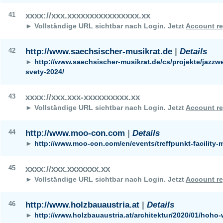
41
xxxx://xxx.xxxxxxxxxxxxxxxx.xx
► Vollständige URL sichtbar nach Login.
Jetzt
Account re
42
http://www.saechsischer-musikrat.de
|
Details
►
http://www.saechsischer-musikrat.de/cs/projekte/jazzwe
svety-2024/
43
xxxx://xxx.xxx-xxxxxxxxxx.xx
► Vollständige URL sichtbar nach Login.
Jetzt
Account re
44
http://www.moo-con.com
|
Details
►
http://www.moo-con.com/en/events/treffpunkt-facility
45
xxxx://xxx.xxxxxxx.xx
► Vollständige URL sichtbar nach Login.
Jetzt
Account re
46
http://www.holzbauaustria.at
|
Details
►
http://www.holzbauaustria.at/architektur/2020/01/hoho-