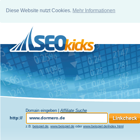
Diese Website nutzt Cookies.
Mehr Informationen
Domain eingeben |
Affiliate Suche
http://
z.B.
beispiel.de
,
www.beispiel.de
oder
www.beispiel.de/index.html