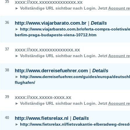
35
xxxx://xxx.xxxxxxxxxxxxxx.xx
► Vollständige URL sichtbar nach Login.
Jetzt
Account re
36
http://www.viajarbarato.com.br
|
Details
►
http://www.viajarbarato.com.br/oferta-compra-coletiva
berlim-praga-budapeste-viena-10712.htm
37
xxxx://xxx.xxxxxxxxxxxxx.xx
► Vollständige URL sichtbar nach Login.
Jetzt
Account re
38
http://www.derreisefuehrer.com
|
Details
►
http://www.derreisefuehrer.com/guides/europa/deutsch
flughafen/
39
xxxx://xxx.xxxxx-xxxx.xx
► Vollständige URL sichtbar nach Login.
Jetzt
Account re
40
http://www.fietsrelax.nl
|
Details
►
http://www.fietsrelax.nl/fietsvakantie-elberadweg-dr