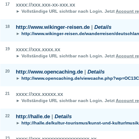
17
xxxx://xxx.xxx-xx-xxx.xx
► Vollständige URL sichtbar nach Login.
Jetzt
Account re
18
http://www.wikinger-reisen.de
|
Details
►
http://www.wikinger-reisen.de/wanderreisen/deutschla
19
xxxx://xxx.xxxx.xx
► Vollständige URL sichtbar nach Login.
Jetzt
Account re
20
http://www.opencaching.de
|
Details
►
http://www.opencaching.de/viewcache.php?wp=OC13
21
xxxx://xxx.xxxxx.xx
► Vollständige URL sichtbar nach Login.
Jetzt
Account re
22
http://halle.de
|
Details
►
http://halle.de/kultur-tourismus/kunst-und-kultur/musik
23
xxxx://xxx.xxxxxxxxxxxxxxxxx.xx