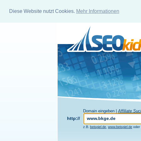
Diese Website nutzt Cookies.
Mehr Informationen
Domain eingeben |
Affiliate Su
http://
z.B.
beispiel.de
,
www.beispiel.de
oder