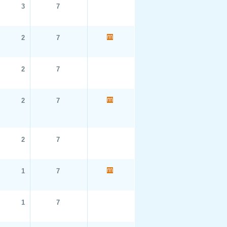
3
7
2
7
2
7
2
7
2
7
1
7
1
7