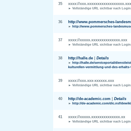
35
xxxx://xxx.xxxxxxxxxxxxxxxxxx.xx
► Vollständige URL sichtbar nach Login
36
http://www.pommersches-landes
►
http://www.pommersches-landesmuseum.
37
xxxx://xxxxx.xxxxxxxxxxxxxx.xxx
► Vollständige URL sichtbar nach Login
38
http://halle.de
|
Details
►
http://halle.de/serviceportal/dienstle
kulturellen-vermittlung-und-des-erhalts
39
xxxx://xxx.xxx-xxxxxx.xxx
► Vollständige URL sichtbar nach Login
40
http://de-academic.com
|
Details
►
http://de-academic.com/dic.nsf/dewik
41
xxxx://xxxxx.xxxxxxxxxxxxxx.xx
► Vollständige URL sichtbar nach Login