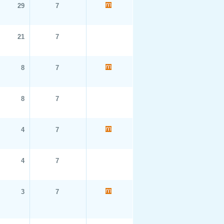
29
7
21
7
8
7
8
7
4
7
4
7
3
7