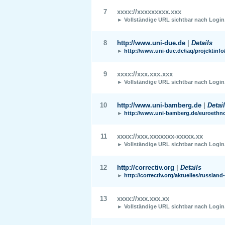
7
xxxx://xxxxxxxxx.xxx
► Vollständige URL sichtbar nach Login
8
http://www.uni-due.de
|
Details
►
http://www.uni-due.de/iaq/projektinfo
9
xxxx://xxx.xxx.xxx
► Vollständige URL sichtbar nach Login
10
http://www.uni-bamberg.de
|
Detai
►
http://www.uni-bamberg.de/euroethn
11
xxxx://xxx.xxxxxxx-xxxxx.xx
► Vollständige URL sichtbar nach Login
12
http://correctiv.org
|
Details
►
http://correctiv.org/aktuelles/russla
13
xxxx://xxx.xxx.xx
► Vollständige URL sichtbar nach Login