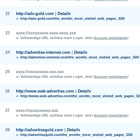
22
http://ads-gold.com
|
Details
►
http://ads-gold.com/the_worlds_most_visited_web_pages_325/
23
xxxx://xxxxxxxxx-xxxx-xxxx.xxx
► Vollständige URL sichtbar nach Login.
Jetzt
Account registrieren
!
24
http://advertise-internet.com
|
Details
►
http://advertise-internet.com/the_worlds_most_visited_web_pages_325/
25
xxxx://xxxxxxxxx-xxx.xxx
► Vollständige URL sichtbar nach Login.
Jetzt
Account registrieren
!
26
http://www.web-advertise.com
|
Details
►
http://www.web-advertise.com/the_worlds_most_visited_web_pages_32
27
xxxx://xxxxxxxxxx.xxx
► Vollständige URL sichtbar nach Login.
Jetzt
Account registrieren
!
28
http://advertisegold.com
|
Details
►
http://advertisegold.com/the_worlds_most_visited_web_pages_325/