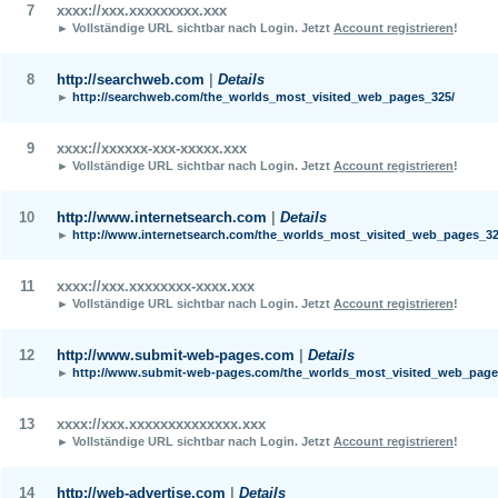
7
xxxx://xxx.xxxxxxxxx.xxx
► Vollständige URL sichtbar nach Login.
Jetzt
Account registrieren
!
8
http://searchweb.com
|
Details
►
http://searchweb.com/the_worlds_most_visited_web_pages_325/
9
xxxx://xxxxxx-xxx-xxxxx.xxx
► Vollständige URL sichtbar nach Login.
Jetzt
Account registrieren
!
10
http://www.internetsearch.com
|
Details
►
http://www.internetsearch.com/the_worlds_most_visited_web_pages_32
11
xxxx://xxx.xxxxxxxx-xxxx.xxx
► Vollständige URL sichtbar nach Login.
Jetzt
Account registrieren
!
12
http://www.submit-web-pages.com
|
Details
►
http://www.submit-web-pages.com/the_worlds_most_visited_web_page
13
xxxx://xxx.xxxxxxxxxxxxxx.xxx
► Vollständige URL sichtbar nach Login.
Jetzt
Account registrieren
!
14
http://web-advertise.com
|
Details