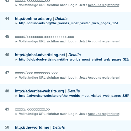
43
xxxx://xxxxxxxx.xxx
► Vollständige URL sichtbar nach Login.
Jetzt
Account registrieren
!
44
http://online-ads.org
|
Details
►
http://online-ads.org/the_worlds_most_visited_web_pages_325/
45
xxxx://xxxxxxxx-xxxxxxxxxxx.xxx
► Vollständige URL sichtbar nach Login.
Jetzt
Account registrieren
!
46
http://global-advertising.net
|
Details
►
http://global-advertising.net/the_worlds_most_visited_web_pages_325/
47
xxxx://xxx.xxxxxxxx.xxx
► Vollständige URL sichtbar nach Login.
Jetzt
Account registrieren
!
48
http://advertise-website.org
|
Details
►
http://advertise-website.org/the_worlds_most_visited_web_pages_325/
49
xxxx://xxxxxxxxx.xx
► Vollständige URL sichtbar nach Login.
Jetzt
Account registrieren
!
50
http://the-world.me
|
Details