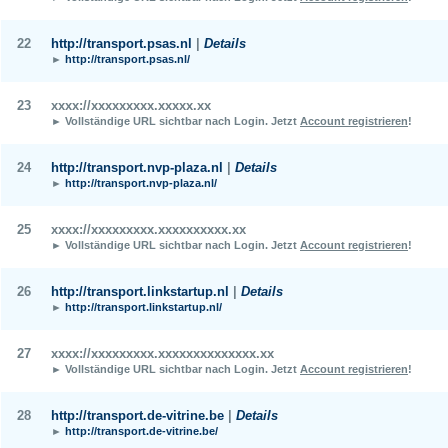
22
http://transport.psas.nl
|
Details
►
http://transport.psas.nl/
23
xxxx://xxxxxxxxx.xxxxx.xx
► Vollständige URL sichtbar nach Login.
Jetzt
Account registrieren
!
24
http://transport.nvp-plaza.nl
|
Details
►
http://transport.nvp-plaza.nl/
25
xxxx://xxxxxxxxx.xxxxxxxxxx.xx
► Vollständige URL sichtbar nach Login.
Jetzt
Account registrieren
!
26
http://transport.linkstartup.nl
|
Details
►
http://transport.linkstartup.nl/
27
xxxx://xxxxxxxxx.xxxxxxxxxxxxxx.xx
► Vollständige URL sichtbar nach Login.
Jetzt
Account registrieren
!
28
http://transport.de-vitrine.be
|
Details
►
http://transport.de-vitrine.be/