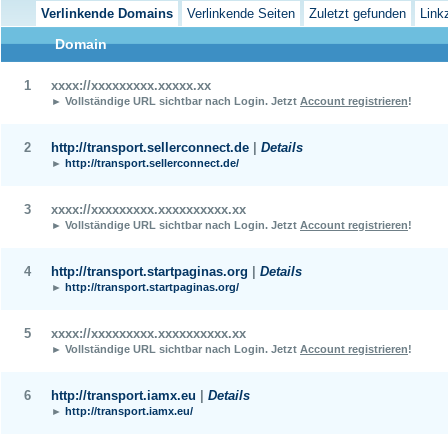
Verlinkende Domains
Verlinkende Seiten
Zuletzt gefunden
Link
Domain
1
xxxx://xxxxxxxxx.xxxxx.xx
► Vollständige URL sichtbar nach Login.
Jetzt
Account registrieren
!
2
http://transport.sellerconnect.de
|
Details
►
http://transport.sellerconnect.de/
3
xxxx://xxxxxxxxx.xxxxxxxxxx.xx
► Vollständige URL sichtbar nach Login.
Jetzt
Account registrieren
!
4
http://transport.startpaginas.org
|
Details
►
http://transport.startpaginas.org/
5
xxxx://xxxxxxxxx.xxxxxxxxxx.xx
► Vollständige URL sichtbar nach Login.
Jetzt
Account registrieren
!
6
http://transport.iamx.eu
|
Details
►
http://transport.iamx.eu/