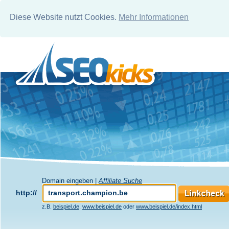
Diese Website nutzt Cookies.
Mehr Informationen
Domain eingeben |
Affiliate Suche
http://
z.B.
beispiel.de
,
www.beispiel.de
oder
www.beispiel.de/index.html