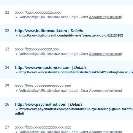
21
xxxx://xxx.xxxxxxxxx.xxx
► Vollständige URL sichtbar nach Login.
Jetzt
Account registrieren
!
22
http://www.bullionvault.com
|
Details
►
http://www.bullionvault.com/gold-news/venezuela-gold-111120182
23
xxxx://xxxxxxxxxxxx.xxx
► Vollständige URL sichtbar nach Login.
Jetzt
Account registrieren
!
24
http://www.wincustomize.com
|
Details
►
http://www.wincustomize.com/referrals/articles/437242/nottingham.ac.u
25
xxxx://xxx.xxxxxxxxxxxxxx.xxx
► Vollständige URL sichtbar nach Login.
Jetzt
Account registrieren
!
26
http://www.psychiatrist.com
|
Details
►
http://www.psychiatrist.com/pcc/mental/child/eye-tracking-game-for-trai
adhd/
27
xxxx://xxx.xxxxxxxxxxxxxx.xxx
► Vollständige URL sichtbar nach Login.
Jetzt
Account registrieren
!