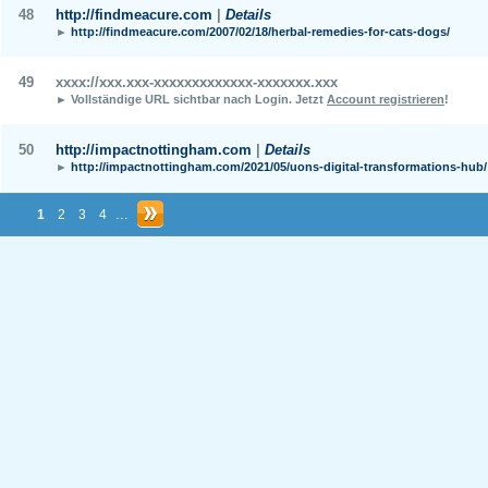
48
http://findmeacure.com
|
Details
►
http://findmeacure.com/2007/02/18/herbal-remedies-for-cats-dogs/
49
xxxx://xxx.xxx-xxxxxxxxxxxxx-xxxxxxx.xxx
► Vollständige URL sichtbar nach Login.
Jetzt
Account registrieren
!
50
http://impactnottingham.com
|
Details
►
http://impactnottingham.com/2021/05/uons-digital-transformations-hub/
...
1
2
3
4