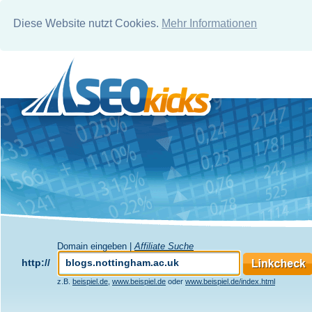
Diese Website nutzt Cookies.
Mehr Informationen
Domain eingeben |
Affiliate Suche
http://
z.B.
beispiel.de
,
www.beispiel.de
oder
www.beispiel.de/index.html