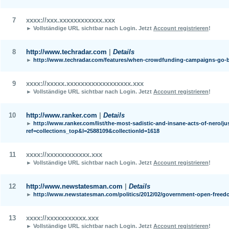
7
xxxx://xxx.xxxxxxxxxxxx.xxx
► Vollständige URL sichtbar nach Login.
Jetzt
Account registrieren
!
8
http://www.techradar.com
|
Details
►
http://www.techradar.com/features/when-crowdfunding-campaigns-go-
9
xxxx://xxxxx.xxxxxxxxxxxxxxxxxx.xxx
► Vollständige URL sichtbar nach Login.
Jetzt
Account registrieren
!
10
http://www.ranker.com
|
Details
►
http://www.ranker.com/list/the-most-sadistic-and-insane-acts-of-nero/ju
ref=collections_top&l=2588109&collectionId=1618
11
xxxx://xxxxxxxxxxxx.xxx
► Vollständige URL sichtbar nach Login.
Jetzt
Account registrieren
!
12
http://www.newstatesman.com
|
Details
►
http://www.newstatesman.com/politics/2012/02/government-open-free
13
xxxx://xxxxxxxxxxx.xxx
► Vollständige URL sichtbar nach Login.
Jetzt
Account registrieren
!