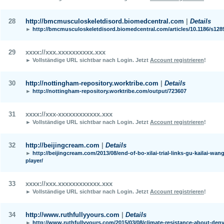
28
http://bmcmusculoskeletdisord.biomedcentral.com
|
Details
►
http://bmcmusculoskeletdisord.biomedcentral.com/articles/10.1186/s128
29
xxxx://xxx.xxxxxxxxxx.xxx
► Vollständige URL sichtbar nach Login.
Jetzt
Account registrieren
!
30
http://nottingham-repository.worktribe.com
|
Details
►
http://nottingham-repository.worktribe.com/output/723607
31
xxxx://xxx-xxxxxxxxxxxx.xxx
► Vollständige URL sichtbar nach Login.
Jetzt
Account registrieren
!
32
http://beijingcream.com
|
Details
►
http://beijingcream.com/2013/08/end-of-bo-xilai-trial-links-gu-kailai-wang-
player/
33
xxxx://xxx.xxxxxxxxxxxx.xxx
► Vollständige URL sichtbar nach Login.
Jetzt
Account registrieren
!
34
http://www.ruthfullyyours.com
|
Details
►
http://www.ruthfullyyours.com/2015/03/08/climate-resistance-about-den