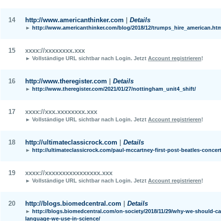
14
http://www.americanthinker.com
|
Details
►
http://www.americanthinker.com/blog/2018/12/trumps_hire_american.ht
15
xxxx://xxxxxxxx.xxx
► Vollständige URL sichtbar nach Login.
Jetzt
Account registrieren
!
16
http://www.theregister.com
|
Details
►
http://www.theregister.com/2021/01/27/nottingham_unit4_shift/
17
xxxx://xxx.xxxxxxxx.xxx
► Vollständige URL sichtbar nach Login.
Jetzt
Account registrieren
!
18
http://ultimateclassicrock.com
|
Details
►
http://ultimateclassicrock.com/paul-mccartney-first-post-beatles-concert
19
xxxx://xxxxxxxxxxxxxxxx.xxx
► Vollständige URL sichtbar nach Login.
Jetzt
Account registrieren
!
20
http://blogs.biomedcentral.com
|
Details
►
http://blogs.biomedcentral.com/on-society/2018/11/29/why-we-should-ca
language-we-use-in-science/