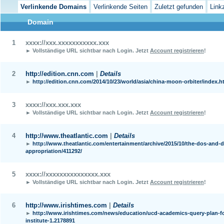
Verlinkende Domains
Verlinkende Seiten
Zuletzt gefunden
Link
Domain
1
xxxx://xxx.xxxxxxxxxxx.xxx
► Vollständige URL sichtbar nach Login.
Jetzt
Account registrieren
!
2
http://edition.cnn.com
|
Details
►
http://edition.cnn.com/2014/10/23/world/asia/china-moon-orbiter/index.h
3
xxxx://xxx.xxx.xxx
► Vollständige URL sichtbar nach Login.
Jetzt
Account registrieren
!
4
http://www.theatlantic.com
|
Details
►
http://www.theatlantic.com/entertainment/archive/2015/10/the-dos-and-d
appropriation/411292/
5
xxxx://xxxxxxxxxxxxxxx.xxx
► Vollständige URL sichtbar nach Login.
Jetzt
Account registrieren
!
6
http://www.irishtimes.com
|
Details
►
http://www.irishtimes.com/news/education/ucd-academics-query-plan-f
institute-1.2178891