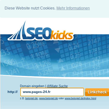
Diese Website nutzt Cookies.
Mehr Informationen
Domain eingeben |
Affiliate Suche
http://
z.B.
beispiel.de
,
www.beispiel.de
oder
www.beispiel.de/index.html