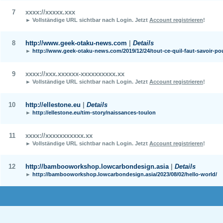
7
xxxx://xxxxx.xxx
► Vollständige URL sichtbar nach Login.
Jetzt
Account registrieren
!
8
http://www.geek-otaku-news.com
|
Details
►
http://www.geek-otaku-news.com/2019/12/24/tout-ce-quil-faut-savoir-pou
9
xxxx://xxx.xxxxxx-xxxxxxxxxx.xx
► Vollständige URL sichtbar nach Login.
Jetzt
Account registrieren
!
10
http://ellestone.eu
|
Details
►
http://ellestone.eu/tim-story/naissances-toulon
11
xxxx://xxxxxxxxxxx.xx
► Vollständige URL sichtbar nach Login.
Jetzt
Account registrieren
!
12
http://bambooworkshop.lowcarbondesign.asia
|
Details
►
http://bambooworkshop.lowcarbondesign.asia/2023/08/02/hello-world/