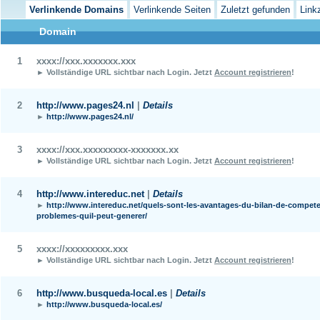
Verlinkende Domains
Verlinkende Seiten
Zuletzt gefunden
Link
Domain
1
xxxx://xxx.xxxxxxx.xxx
► Vollständige URL sichtbar nach Login.
Jetzt
Account registrieren
!
2
http://www.pages24.nl
|
Details
►
http://www.pages24.nl/
3
xxxx://xxx.xxxxxxxxx-xxxxxxx.xx
► Vollständige URL sichtbar nach Login.
Jetzt
Account registrieren
!
4
http://www.intereduc.net
|
Details
►
http://www.intereduc.net/quels-sont-les-avantages-du-bilan-de-compete
problemes-quil-peut-generer/
5
xxxx://xxxxxxxxx.xxx
► Vollständige URL sichtbar nach Login.
Jetzt
Account registrieren
!
6
http://www.busqueda-local.es
|
Details
►
http://www.busqueda-local.es/