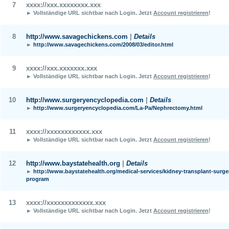
7
xxxx://xxx.xxxxxxxx.xxx
► Vollständige URL sichtbar nach Login.
Jetzt
Account registrieren
!
8
http://www.savagechickens.com
|
Details
►
http://www.savagechickens.com/2008/03/editor.html
9
xxxx://xxx.xxxxxxx.xxx
► Vollständige URL sichtbar nach Login.
Jetzt
Account registrieren
!
10
http://www.surgeryencyclopedia.com
|
Details
►
http://www.surgeryencyclopedia.com/La-Pa/Nephrectomy.html
11
xxxx://xxxxxxxxxxxx.xxx
► Vollständige URL sichtbar nach Login.
Jetzt
Account registrieren
!
12
http://www.baystatehealth.org
|
Details
►
http://www.baystatehealth.org/medical-services/kidney-transplant-surge
program
13
xxxx://xxxxxxxxxxxxx.xxx
► Vollständige URL sichtbar nach Login.
Jetzt
Account registrieren
!