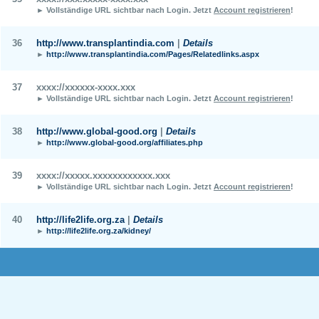
► Vollständige URL sichtbar nach Login.
Jetzt
Account registrieren
!
36
http://www.transplantindia.com
|
Details
►
http://www.transplantindia.com/Pages/Relatedlinks.aspx
37
xxxx://xxxxxx-xxxx.xxx
► Vollständige URL sichtbar nach Login.
Jetzt
Account registrieren
!
38
http://www.global-good.org
|
Details
►
http://www.global-good.org/affiliates.php
39
xxxx://xxxxx.xxxxxxxxxxxx.xxx
► Vollständige URL sichtbar nach Login.
Jetzt
Account registrieren
!
40
http://life2life.org.za
|
Details
►
http://life2life.org.za/kidney/