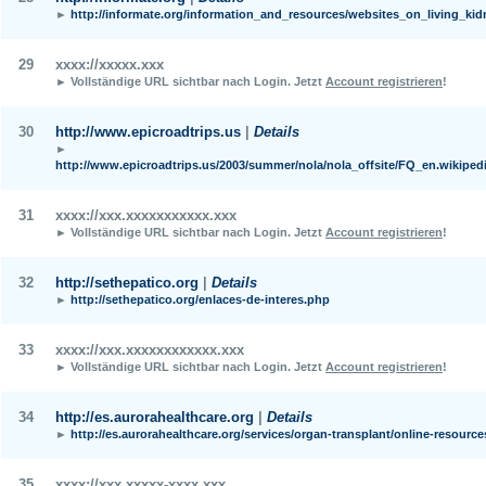
►
http://informate.org/information_and_resources/websites_on_living_ki
29
xxxx://xxxxx.xxx
► Vollständige URL sichtbar nach Login.
Jetzt
Account registrieren
!
30
http://www.epicroadtrips.us
|
Details
►
http://www.epicroadtrips.us/2003/summer/nola/nola_offsite/FQ_en.wikipedia.org/en.wikipedia.org/wiki/
31
xxxx://xxx.xxxxxxxxxxx.xxx
► Vollständige URL sichtbar nach Login.
Jetzt
Account registrieren
!
32
http://sethepatico.org
|
Details
►
http://sethepatico.org/enlaces-de-interes.php
33
xxxx://xxx.xxxxxxxxxxxx.xxx
► Vollständige URL sichtbar nach Login.
Jetzt
Account registrieren
!
34
http://es.aurorahealthcare.org
|
Details
►
http://es.aurorahealthcare.org/services/organ-transplant/online-resource
35
xxxx://xxx.xxxxx-xxxx.xxx