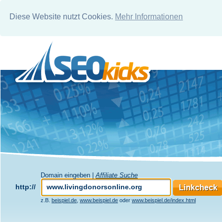
Diese Website nutzt Cookies.
Mehr Informationen
Domain eingeben |
Affiliate Suche
http://
z.B.
beispiel.de
,
www.beispiel.de
oder
www.beispiel.de/index.html