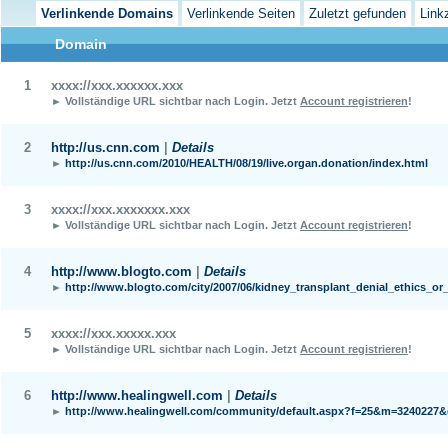
Verlinkende Domains
Verlinkende Seiten
Zuletzt gefunden
Link
Domain
1
xxxx://xxx.xxxxxx.xxx
► Vollständige URL sichtbar nach Login.
Jetzt
Account registrieren
!
2
http://us.cnn.com
|
Details
►
http://us.cnn.com/2010/HEALTH/08/19/live.organ.donation/index.html
3
xxxx://xxx.xxxxxxx.xxx
► Vollständige URL sichtbar nach Login.
Jetzt
Account registrieren
!
4
http://www.blogto.com
|
Details
►
http://www.blogto.com/city/2007/06/kidney_transplant_denial_ethics_or_
5
xxxx://xxx.xxxxx.xxx
► Vollständige URL sichtbar nach Login.
Jetzt
Account registrieren
!
6
http://www.healingwell.com
|
Details
►
http://www.healingwell.com/community/default.aspx?f=25&m=3240227