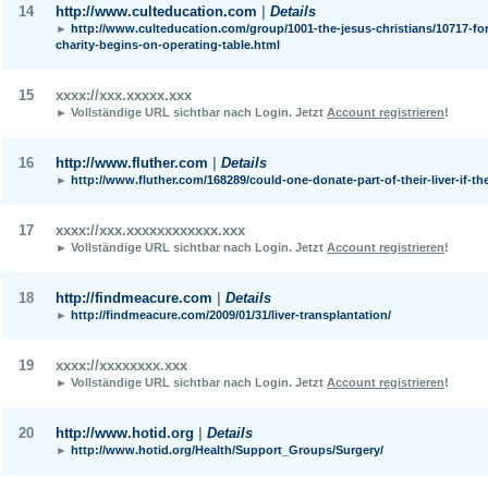
14
http://www.culteducation.com
|
Details
►
http://www.culteducation.com/group/1001-the-jesus-christians/10717-for
charity-begins-on-operating-table.html
15
xxxx://xxx.xxxxx.xxx
► Vollständige URL sichtbar nach Login.
Jetzt
Account registrieren
!
16
http://www.fluther.com
|
Details
►
http://www.fluther.com/168289/could-one-donate-part-of-their-liver-if-t
17
xxxx://xxx.xxxxxxxxxxxx.xxx
► Vollständige URL sichtbar nach Login.
Jetzt
Account registrieren
!
18
http://findmeacure.com
|
Details
►
http://findmeacure.com/2009/01/31/liver-transplantation/
19
xxxx://xxxxxxxx.xxx
► Vollständige URL sichtbar nach Login.
Jetzt
Account registrieren
!
20
http://www.hotid.org
|
Details
►
http://www.hotid.org/Health/Support_Groups/Surgery/