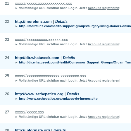
21
xxxx://xxxxx.xxxxxxxxxxxxx.xxx
► Vollständige URL sichtbar nach Login.
Jetzt
Account registrieren
!
22
http://morefunz.com
|
Details
►
http://morefunz.com/health/support-groups/surgery/living-donors-onlin
23
xxxx://xxxxxxxxxx.xxxxxx.xxx
► Vollständige URL sichtbar nach Login.
Jetzt
Account registrieren
!
24
http://dir.whatuseek.com
|
Details
►
http://dir.whatuseek.com/Health/Consumer_Support_Groups/Organ_Tra
25
xxxx://xxxxxxxxxxxxxxxx.xxxxxxxxx.xxx
► Vollständige URL sichtbar nach Login.
Jetzt
Account registrieren
!
26
http://www.sethepatico.org
|
Details
►
http://www.sethepatico.org/enlaces-de-interes.php
27
xxxx://xxxxx.xxx
► Vollständige URL sichtbar nach Login.
Jetzt
Account registrieren
!
28
http://informate.org
|
Details