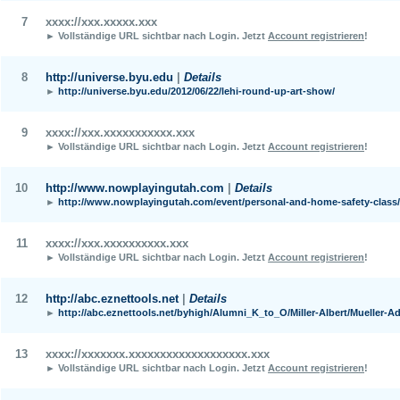
7
xxxx://xxx.xxxxx.xxx
► Vollständige URL sichtbar nach Login.
Jetzt
Account registrieren
!
8
http://universe.byu.edu
|
Details
►
http://universe.byu.edu/2012/06/22/lehi-round-up-art-show/
9
xxxx://xxx.xxxxxxxxxxx.xxx
► Vollständige URL sichtbar nach Login.
Jetzt
Account registrieren
!
10
http://www.nowplayingutah.com
|
Details
►
http://www.nowplayingutah.com/event/personal-and-home-safety-class/
11
xxxx://xxx.xxxxxxxxxx.xxx
► Vollständige URL sichtbar nach Login.
Jetzt
Account registrieren
!
12
http://abc.eznettools.net
|
Details
►
http://abc.eznettools.net/byhigh/Alumni_K_to_O/Miller-Albert/Mueller-Ad
13
xxxx://xxxxxxx.xxxxxxxxxxxxxxxxxxx.xxx
► Vollständige URL sichtbar nach Login.
Jetzt
Account registrieren
!