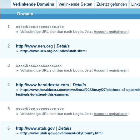
Verlinkende Domains
Verlinkende Seiten
Zuletzt gefunden
Link
Domain
1
xxxx://xxx.xxxxxxxxx.xxx
► Vollständige URL sichtbar nach Login.
Jetzt
Account registrieren
!
2
http://www.uen.org
|
Details
►
http://www.uen.org/counties/utah.shtml
3
xxxx://xxx.xxxxxxxx.xxx
► Vollständige URL sichtbar nach Login.
Jetzt
Account registrieren
!
4
http://www.heraldextra.com
|
Details
►
http://www.heraldextra.com/news/local/2023/may/27/plethora-of-upcomi
festivals-to-attend-this-summer/
5
xxxx://xxx.xxxxxxxxx.xxx
► Vollständige URL sichtbar nach Login.
Jetzt
Account registrieren
!
6
http://www.utah.gov
|
Details
►
http://www.utah.gov/government/cityCounty.html