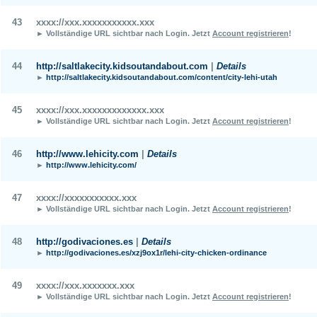
43
xxxx://xxx.xxxxxxxxxxx.xxx
► Vollständige URL sichtbar nach Login.
Jetzt
Account registrieren
!
44
http://saltlakecity.kidsoutandabout.com
|
Details
►
http://saltlakecity.kidsoutandabout.com/content/city-lehi-utah
45
xxxx://xxx.xxxxxxxxxxxxx.xxx
► Vollständige URL sichtbar nach Login.
Jetzt
Account registrieren
!
46
http://www.lehicity.com
|
Details
►
http://www.lehicity.com/
47
xxxx://xxxxxxxxxxx.xxx
► Vollständige URL sichtbar nach Login.
Jetzt
Account registrieren
!
48
http://godivaciones.es
|
Details
►
http://godivaciones.es/xzj9ox1r/lehi-city-chicken-ordinance
49
xxxx://xxx.xxxxxxx.xxx
► Vollständige URL sichtbar nach Login.
Jetzt
Account registrieren
!