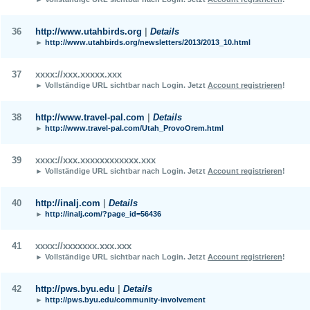
36
http://www.utahbirds.org
|
Details
►
http://www.utahbirds.org/newsletters/2013/2013_10.html
37
xxxx://xxx.xxxxx.xxx
► Vollständige URL sichtbar nach Login.
Jetzt
Account registrieren
!
38
http://www.travel-pal.com
|
Details
►
http://www.travel-pal.com/Utah_ProvoOrem.html
39
xxxx://xxx.xxxxxxxxxxxx.xxx
► Vollständige URL sichtbar nach Login.
Jetzt
Account registrieren
!
40
http://inalj.com
|
Details
►
http://inalj.com/?page_id=56436
41
xxxx://xxxxxxx.xxx.xxx
► Vollständige URL sichtbar nach Login.
Jetzt
Account registrieren
!
42
http://pws.byu.edu
|
Details
►
http://pws.byu.edu/community-involvement