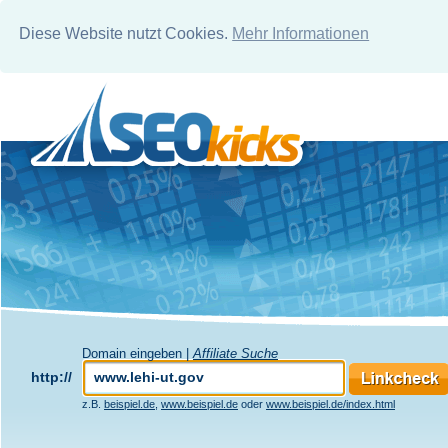
Diese Website nutzt Cookies.
Mehr Informationen
Domain eingeben |
Affiliate Suche
http://
z.B.
beispiel.de
,
www.beispiel.de
oder
www.beispiel.de/index.html