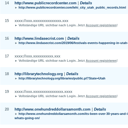
14
http://www.publicrecordcenter.com
|
Details
►
http://www.publicrecordcenter.com/lehi_city_utah_public_records.html
15
xxxx://xxx.xxxxxxxxxxxxxx.xxx
► Vollständige URL sichtbar nach Login.
Jetzt
Account registrieren
!
16
http://www.lindasecrist.com
|
Details
►
http://www.lindasecrist.com/2019/06/festivals-events-happening-in-utah-
17
xxxx://xxx.xxxxxxxxxx.xxx
► Vollständige URL sichtbar nach Login.
Jetzt
Account registrieren
!
18
http://librarytechnology.org
|
Details
►
http://librarytechnology.org/libraries/public.pl?State=Utah
19
xxxx://xxx.xxxxxxxxxxxxxxx.xxxx
► Vollständige URL sichtbar nach Login.
Jetzt
Account registrieren
!
20
http://www.onehundreddollarsamonth.com
|
Details
►
http://www.onehundreddollarsamonth.com/its-been-over-30-years-and-i-
whats-going-on/