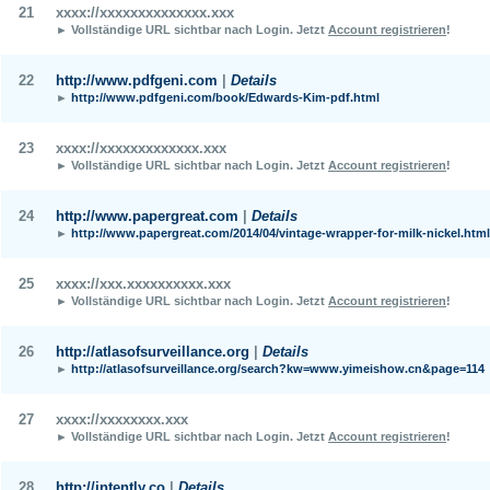
21
xxxx://xxxxxxxxxxxxxx.xxx
► Vollständige URL sichtbar nach Login.
Jetzt
Account registrieren
!
22
http://www.pdfgeni.com
|
Details
►
http://www.pdfgeni.com/book/Edwards-Kim-pdf.html
23
xxxx://xxxxxxxxxxxxx.xxx
► Vollständige URL sichtbar nach Login.
Jetzt
Account registrieren
!
24
http://www.papergreat.com
|
Details
►
http://www.papergreat.com/2014/04/vintage-wrapper-for-milk-nickel.html
25
xxxx://xxx.xxxxxxxxxx.xxx
► Vollständige URL sichtbar nach Login.
Jetzt
Account registrieren
!
26
http://atlasofsurveillance.org
|
Details
►
http://atlasofsurveillance.org/search?kw=www.yimeishow.cn&page=114
27
xxxx://xxxxxxxx.xxx
► Vollständige URL sichtbar nach Login.
Jetzt
Account registrieren
!
28
http://intently.co
|
Details