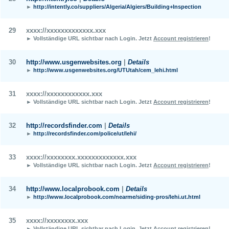
►
http://intently.co/suppliers/Algeria/Algiers/Building+Inspection
29
xxxx://xxxxxxxxxxxxx.xxx
► Vollständige URL sichtbar nach Login.
Jetzt
Account registrieren
!
30
http://www.usgenwebsites.org
|
Details
►
http://www.usgenwebsites.org/UTUtah/cem_lehi.html
31
xxxx://xxxxxxxxxxxx.xxx
► Vollständige URL sichtbar nach Login.
Jetzt
Account registrieren
!
32
http://recordsfinder.com
|
Details
►
http://recordsfinder.com/police/ut/lehi/
33
xxxx://xxxxxxxx.xxxxxxxxxxxxx.xxx
► Vollständige URL sichtbar nach Login.
Jetzt
Account registrieren
!
34
http://www.localprobook.com
|
Details
►
http://www.localprobook.com/nearme/siding-pros/lehi.ut.html
35
xxxx://xxxxxxxx.xxx
► Vollständige URL sichtbar nach Login.
Jetzt
Account registrieren
!