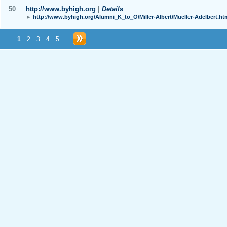
50
http://www.byhigh.org
|
Details
►
http://www.byhigh.org/Alumni_K_to_O/Miller-Albert/Mueller-Adelbert.ht
...
1
2
3
4
5