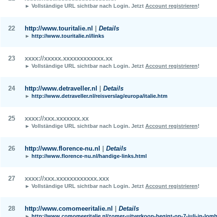
► Vollständige URL sichtbar nach Login.
Jetzt
Account registrieren
!
22
http://www.touritalie.nl
|
Details
►
http://www.touritalie.nl/links
23
xxxx://xxxxx.xxxxxxxxxxxx.xx
► Vollständige URL sichtbar nach Login.
Jetzt
Account registrieren
!
24
http://www.detraveller.nl
|
Details
►
http://www.detraveller.nl/reisverslag/europa/italie.htm
25
xxxx://xxx.xxxxxxx.xx
► Vollständige URL sichtbar nach Login.
Jetzt
Account registrieren
!
26
http://www.florence-nu.nl
|
Details
►
http://www.florence-nu.nl/handige-links.html
27
xxxx://xxx.xxxxxxxxxxxx.xxx
► Vollständige URL sichtbar nach Login.
Jetzt
Account registrieren
!
28
http://www.comomeeritalie.nl
|
Details
►
http://www.comomeeritalie.nl/zomer-uitverkoop-begint-op-7-juli-in-lomb