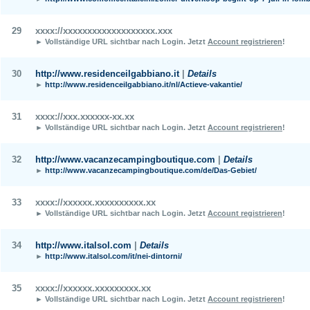
29
xxxx://xxxxxxxxxxxxxxxxxxx.xxx
► Vollständige URL sichtbar nach Login.
Jetzt
Account registrieren
!
30
http://www.residenceilgabbiano.it
|
Details
►
http://www.residenceilgabbiano.it/nl/Actieve-vakantie/
31
xxxx://xxx.xxxxxx-xx.xx
► Vollständige URL sichtbar nach Login.
Jetzt
Account registrieren
!
32
http://www.vacanzecampingboutique.com
|
Details
►
http://www.vacanzecampingboutique.com/de/Das-Gebiet/
33
xxxx://xxxxxx.xxxxxxxxxx.xx
► Vollständige URL sichtbar nach Login.
Jetzt
Account registrieren
!
34
http://www.italsol.com
|
Details
►
http://www.italsol.com/it/nei-dintorni/
35
xxxx://xxxxxx.xxxxxxxxx.xx
► Vollständige URL sichtbar nach Login.
Jetzt
Account registrieren
!