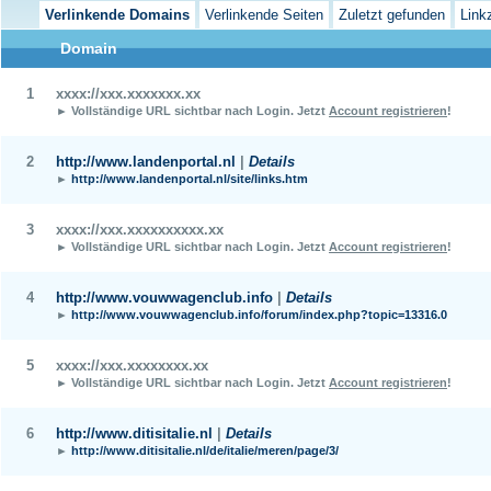
Verlinkende Domains
Verlinkende Seiten
Zuletzt gefunden
Link
Domain
1
xxxx://xxx.xxxxxxx.xx
► Vollständige URL sichtbar nach Login.
Jetzt
Account registrieren
!
2
http://www.landenportal.nl
|
Details
►
http://www.landenportal.nl/site/links.htm
3
xxxx://xxx.xxxxxxxxxx.xx
► Vollständige URL sichtbar nach Login.
Jetzt
Account registrieren
!
4
http://www.vouwwagenclub.info
|
Details
►
http://www.vouwwagenclub.info/forum/index.php?topic=13316.0
5
xxxx://xxx.xxxxxxxx.xx
► Vollständige URL sichtbar nach Login.
Jetzt
Account registrieren
!
6
http://www.ditisitalie.nl
|
Details
►
http://www.ditisitalie.nl/de/italie/meren/page/3/