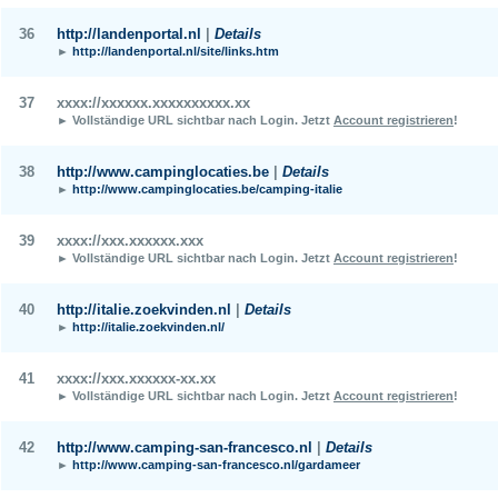
36
http://landenportal.nl
|
Details
►
http://landenportal.nl/site/links.htm
37
xxxx://xxxxxx.xxxxxxxxxx.xx
► Vollständige URL sichtbar nach Login.
Jetzt
Account registrieren
!
38
http://www.campinglocaties.be
|
Details
►
http://www.campinglocaties.be/camping-italie
39
xxxx://xxx.xxxxxx.xxx
► Vollständige URL sichtbar nach Login.
Jetzt
Account registrieren
!
40
http://italie.zoekvinden.nl
|
Details
►
http://italie.zoekvinden.nl/
41
xxxx://xxx.xxxxxx-xx.xx
► Vollständige URL sichtbar nach Login.
Jetzt
Account registrieren
!
42
http://www.camping-san-francesco.nl
|
Details
►
http://www.camping-san-francesco.nl/gardameer