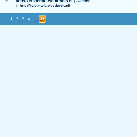
50
http://kerstmarkt.cloudtools.nl
|
Details
►
http://kerstmarkt.cloudtools.nl/
...
1
2
3
4