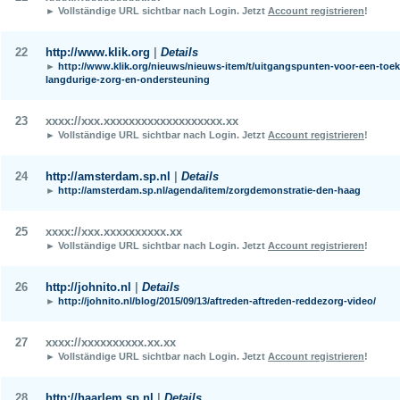
► Vollständige URL sichtbar nach Login.
Jetzt
Account registrieren
!
22
http://www.klik.org
|
Details
►
http://www.klik.org/nieuws/nieuws-item/t/uitgangspunten-voor-een-toe
langdurige-zorg-en-ondersteuning
23
xxxx://xxx.xxxxxxxxxxxxxxxxxxx.xx
► Vollständige URL sichtbar nach Login.
Jetzt
Account registrieren
!
24
http://amsterdam.sp.nl
|
Details
►
http://amsterdam.sp.nl/agenda/item/zorgdemonstratie-den-haag
25
xxxx://xxx.xxxxxxxxxx.xx
► Vollständige URL sichtbar nach Login.
Jetzt
Account registrieren
!
26
http://johnito.nl
|
Details
►
http://johnito.nl/blog/2015/09/13/aftreden-aftreden-reddezorg-video/
27
xxxx://xxxxxxxxxx.xx.xx
► Vollständige URL sichtbar nach Login.
Jetzt
Account registrieren
!
28
http://haarlem.sp.nl
|
Details