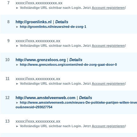
7
xxxx://xxx.xxxxxxxxxx.xx
► Vollständige URL sichtbar nach Login.
Jetzt
Account registrieren
!
8
http://groenlinks.nl
|
Details
►
http://groenlinks.nl/nieuws/red-de-zorg-1
9
xxxx://xxx.xxxxxxxxx.xx
► Vollständige URL sichtbar nach Login.
Jetzt
Account registrieren
!
10
http://www.grenzeloos.org
|
Details
►
http://www.grenzeloos.org/content/red-de-zorg-gaat-door-0
11
xxxx://xxx.xxxxxxxxx.xx
► Vollständige URL sichtbar nach Login.
Jetzt
Account registrieren
!
12
http://www.amstelveenweb.com
|
Details
►
http://www.amstelveenweb.com/nieuws-De-politieke-partijen-willen-inve
ou&newsid=293027754
13
xxxx://xxx.xxxxxxxxx.xx
► Vollständige URL sichtbar nach Login.
Jetzt
Account registrieren
!