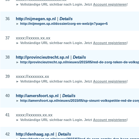
► Vollständige URL sichtbar nach Login.
Jetzt
Account registrieren
!
36
http://nijmegen.sp.nl
|
Details
►
http://nijmegen.sp.nl/dossier/zorg-en-welzijn?page=5
37
xxxx://xxxxx.xx.xx
► Vollständige URL sichtbar nach Login.
Jetzt
Account registrieren
!
38
http://provincieutrecht.sp.nl
|
Details
►
http://provincieutrecht.sp.nl/nieuws/2015/05/red-de-zorg-teken-de-volksp
39
xxxx://xxxxxxx.xx
► Vollständige URL sichtbar nach Login.
Jetzt
Account registrieren
!
40
http://amersfoort.sp.nl
|
Details
►
http://amersfoort.sp.nl/nieuws/2015/05/sp-steunt-volkspetitie-red-de-zor
41
xxxx://xxxxxx.xx.xx
► Vollständige URL sichtbar nach Login.
Jetzt
Account registrieren
!
42
http://denhaag.sp.nl
|
Details
►
http://denhaag.sp.nl/nieuws/2015/07/red-de-zorg-comite-den-haag-opger