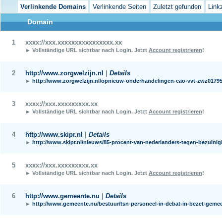
Verlinkende Domains
Verlinkende Seiten
Zuletzt gefunden
Link
Domain
1
xxxx://xxx.xxxxxxxxxxxxxxxx.xx
► Vollständige URL sichtbar nach Login.
Jetzt
Account registrieren
!
2
http://www.zorgwelzijn.nl
|
Details
►
http://www.zorgwelzijn.nl/opnieuw-onderhandelingen-cao-vvt-zwz0179
3
xxxx://xxx.xxxxxxxxx.xx
► Vollständige URL sichtbar nach Login.
Jetzt
Account registrieren
!
4
http://www.skipr.nl
|
Details
►
http://www.skipr.nl/nieuws/85-procent-van-nederlanders-tegen-bezuinig
5
xxxx://xxx.xxxxxxxxx.xx
► Vollständige URL sichtbar nach Login.
Jetzt
Account registrieren
!
6
http://www.gemeente.nu
|
Details
►
http://www.gemeente.nu/bestuur/tsn-personeel-in-debat-in-bezet-gemee