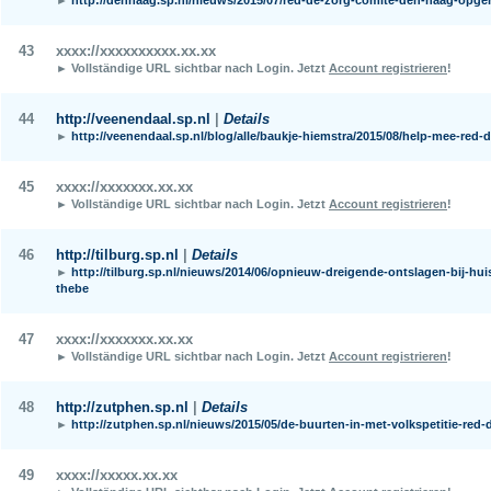
43
xxxx://xxxxxxxxxx.xx.xx
► Vollständige URL sichtbar nach Login.
Jetzt
Account registrieren
!
44
http://veenendaal.sp.nl
|
Details
►
http://veenendaal.sp.nl/blog/alle/baukje-hiemstra/2015/08/help-mee-red-
45
xxxx://xxxxxxx.xx.xx
► Vollständige URL sichtbar nach Login.
Jetzt
Account registrieren
!
46
http://tilburg.sp.nl
|
Details
►
http://tilburg.sp.nl/nieuws/2014/06/opnieuw-dreigende-ontslagen-bij-hui
thebe
47
xxxx://xxxxxxx.xx.xx
► Vollständige URL sichtbar nach Login.
Jetzt
Account registrieren
!
48
http://zutphen.sp.nl
|
Details
►
http://zutphen.sp.nl/nieuws/2015/05/de-buurten-in-met-volkspetitie-red-
49
xxxx://xxxxx.xx.xx