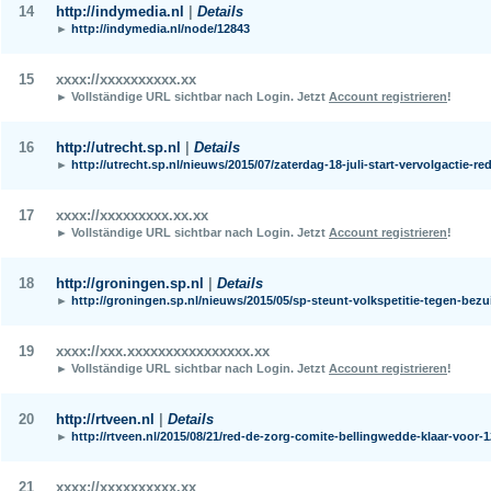
14
http://indymedia.nl
|
Details
►
http://indymedia.nl/node/12843
15
xxxx://xxxxxxxxxx.xx
► Vollständige URL sichtbar nach Login.
Jetzt
Account registrieren
!
16
http://utrecht.sp.nl
|
Details
►
http://utrecht.sp.nl/nieuws/2015/07/zaterdag-18-juli-start-vervolgactie-re
17
xxxx://xxxxxxxxx.xx.xx
► Vollständige URL sichtbar nach Login.
Jetzt
Account registrieren
!
18
http://groningen.sp.nl
|
Details
►
http://groningen.sp.nl/nieuws/2015/05/sp-steunt-volkspetitie-tegen-bez
19
xxxx://xxx.xxxxxxxxxxxxxxxx.xx
► Vollständige URL sichtbar nach Login.
Jetzt
Account registrieren
!
20
http://rtveen.nl
|
Details
►
http://rtveen.nl/2015/08/21/red-de-zorg-comite-bellingwedde-klaar-voor-
21
xxxx://xxxxxxxxxx.xx