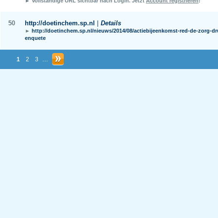
► Vollständige URL sichtbar nach Login.
Jetzt
Account registrieren
!
50
http://doetinchem.sp.nl
|
Details
►
http://doetinchem.sp.nl/nieuws/2014/08/actiebijeenkomst-red-de-zorg-d
enquete
...
1
2
3