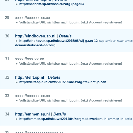
►
http://haarlem.sp.nl/dossier/zorg?page=3
29
xxxx://xxxxxx.xx.xx
► Vollständige URL sichtbar nach Login.
Jetzt
Account registrieren
!
30
http://eindhoven.sp.nl
|
Details
►
http://eindhoven.sp.nl/nieuws/2015/08/wij-gaan-12-september-naar-ams
demonstratie-red-de-zorg
31
xxxx://xxx.xx.xx
► Vollständige URL sichtbar nach Login.
Jetzt
Account registrieren
!
32
http://delft.sp.nl
|
Details
►
http://delft.sp.nl/nieuws/2015/09/de-zorg-trek-het-je-aan
33
xxxx://xxxxxx.xx.xx
► Vollständige URL sichtbar nach Login.
Jetzt
Account registrieren
!
34
http://emmen.sp.nl
|
Details
►
http://emmen.sp.nl/nieuws/2014/04/zorgmedewerkers-in-emmen-in-actie
35
xxxx://xxxxxxxxxxxxxxx.xx