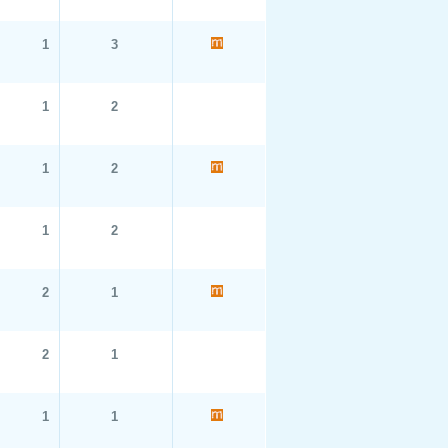
1
3
1
2
1
2
1
2
2
1
2
1
1
1