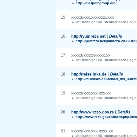
►
http://diasporagroup.org/
15
xxxx://xxx.xxxxxxx.xxx
► Vollständige URL sichtbar nach Login
16
http://yumreza.net
|
Details
►
http://yumreza.net/yumreza-2003/Ordi
17
xxxx://xxxxxxxxxx.xx
► Vollständige URL sichtbar nach Login
18
http://reiselinks.de
|
Details
►
http://reiselinks.de/laender_mit_s.htm
19
xxxx://xxx.xxx.xxx.xx
► Vollständige URL sichtbar nach Login
20
http://www.rzzo.gov.rs
|
Details
►
http://www.rzzo.gov.rs/index.php/lin
21
xxxx://xxx.xxx.xxxx.xx
► Vollständige URL sichtbar nach Login