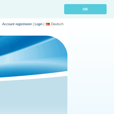
OK
Account registrieren
|
Login
|
Deutsch