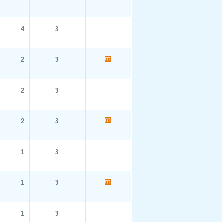
4
3
2
3
2
3
2
3
1
3
1
3
1
3