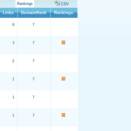
Rankings
CSV
Links
DomainRank
Rankings
8
7
3
7
2
7
1
7
1
7
1
7