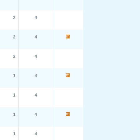
2
4
2
4
2
4
1
4
1
4
1
4
1
4